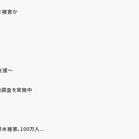
な被害か
支援～
地調査を実施中
害。100万人...