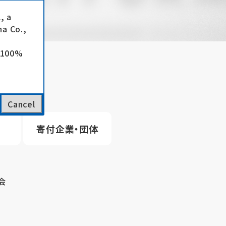
, a
a Co.,
e 100%
Cancel
寄付企業・団体
会