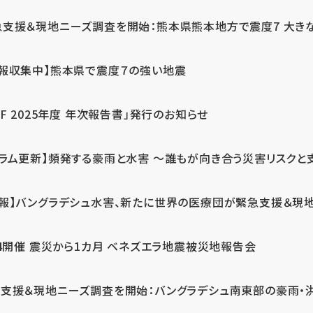
急支援＆現地ニーズ調査を開始：熊本県熊本地方で震度7 大き
情報収集中】熊本県で震度７の強い地震
PF 2025年度 年次報告書」発行のお知らせ
コラム更新】頻発する豪雨と水害 ～誰もが向き合う災害リスクと
続報】バングラデシュ水害、新たに世界の医療団が緊急支援＆現
24開催 震災から1カ月 ベネズエラ地震被災地報告会
支援＆現地ニーズ調査を開始：バングラデシュ南東部の豪雨・洪水被