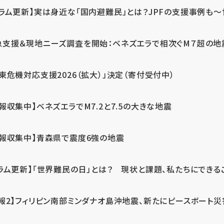
ラム更新】実は身近な「国内避難民」とは？JPFの支援事例も～世
急支援＆現地ニーズ調査を開始：ベネズエラで相次ぐM７超の
東危機対応支援2026（拡大）」決定（寄付受付中）
報収集中】ベネズエラでM7.2と7.5の大きな地震
情報収集中】青森県で震度6強の地震
ラム更新】「世界難民の日」とは？ 現状と課題、私たちにできる
報2】フィリピン南部ミンダナオ島沖地震、新たにピースボート災害