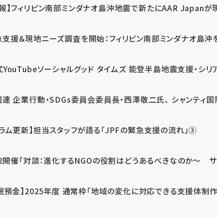
報】フィリピン南部ミンダナオ島沖地震で新たにAAR Japanが
支援＆現地ニーズ調査を開始：フィリピン南部ミンダナオ島沖を震源
式YouTubeソーシャルグッド タイムズ 能登半島地震支援・シリア
連 企業行動・SDGs委員会委員長・西澤敬二氏、 シャンティ国際
コラム更新】担当スタッフが語る「JPFの緊急支援の流れ」③
12開催「対談：進化するNGOの役割はどうあるべきなのか～ サム
眠預金】2025年度 通常枠「地域の変化に対応できる支援体制作り