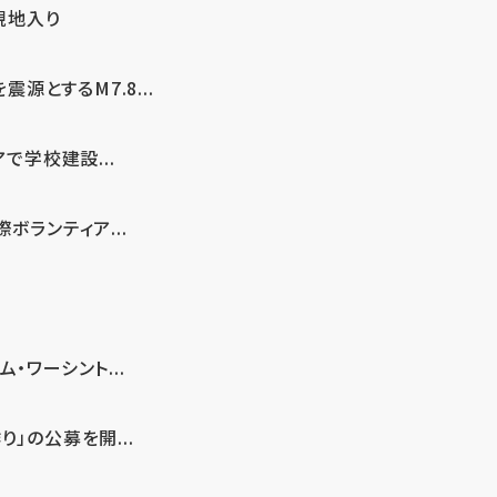
現地入り
とするM7.8...
で学校建設...
ボランティア...
・ワーシント...
」の公募を開...