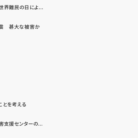
界難民の日によ...
地震 甚大な被害か
ことを考える
支援センターの...