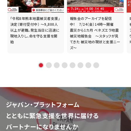
「令和8年熊本地震被災者支援」
報告会のアーカイブを配信
誰
決定（寄付受付中） ～9,800人
中！ 7/24（金）14時～開催
以上が避難。発生当日に迅速に
震災から1カ月 ベネズエラ地震
現地入りし、命を守る支援を開
被災地報告会 ～スタッフが見
始
てきた 被災地の現状と支援ニー
ズ～
ジャパン・プラットフォーム
とともに
緊急支援を世界に届ける
パートナーになりませんか