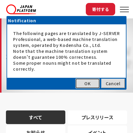
寄付する
Notification
The following pages are translated by J-SERVER
Professional, a web-based machine translation
system, operated by Kodensha Co., Ltd.
Note that the machine translation system
最新情報
doesn't guarantee 100% correctness.
Some proper nouns might not be translated
correctly.
OK
Cancel
トップ
最新情報
すべて
プレスリリース
お知らせ
イベント