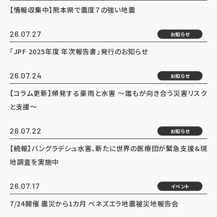
【情報収集中】熊本県で震度７の強い地震
26.07.27
お知らせ
「JPF 2025年度 年次報告書」発行のお知らせ
26.07.24
お知らせ
【コラム更新】頻発する豪雨と水害 ～誰もが向き合う災害リスク
と支援～
26.07.22
お知らせ
【続報】バングラデシュ水害、新たに世界の医療団が緊急支援＆現
地調査を実施中
26.07.17
イベント
7/24開催 震災から1カ月 ベネズエラ地震被災地報告会