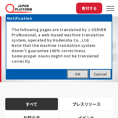
寄付する
Notification
The following pages are translated by J-SERVER
Professional, a web-based machine translation
system, operated by Kodensha Co., Ltd.
Note that the machine translation system
最新情報
doesn't guarantee 100% correctness.
Some proper nouns might not be translated
correctly.
OK
Cancel
トップ
最新情報
すべて
プレスリリース
お知らせ
イベント