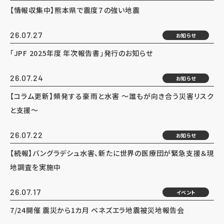
【情報収集中】熊本県で震度７の強い地震
26.07.27
お知らせ
「JPF 2025年度 年次報告書」発行のお知らせ
26.07.24
お知らせ
【コラム更新】頻発する豪雨と水害 ～誰もが向き合う災害リスク
と支援～
26.07.22
お知らせ
【続報】バングラデシュ水害、新たに世界の医療団が緊急支援＆現
地調査を実施中
26.07.17
イベント
7/24開催 震災から1カ月 ベネズエラ地震被災地報告会