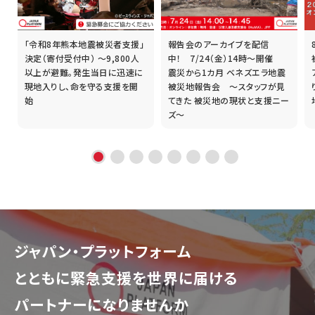
「令和8年熊本地震被災者支援」
報告会のアーカイブを配信
誰
決定（寄付受付中） ～9,800人
中！ 7/24（金）14時～開催
以上が避難。発生当日に迅速に
震災から1カ月 ベネズエラ地震
現地入りし、命を守る支援を開
被災地報告会 ～スタッフが見
始
てきた 被災地の現状と支援ニー
ズ～
ジャパン・プラットフォーム
とともに
緊急支援を世界に届ける
パートナーになりませんか