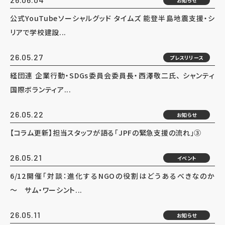
お知らせ
公式YouTubeソーシャルグッド タイムズ 能登半島地震支援・シ
リアで学校建設...
26.05.27
プレスリリース
経団連 企業行動・SDGs委員会委員長・西澤敬二氏、 シャンティ
国際ボランティア...
26.05.22
お知らせ
【コラム更新】担当スタッフが語る「JPFの緊急支援の流れ」③
26.05.21
イベント
6/12開催「対談：進化するNGOの役割はどうあるべきなのか
～ サム・ワーシント...
26.05.11
お知らせ