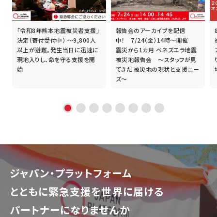
「令和8年熊本地震被災者支援」
報告会のアーカイブを配信
誰
決定（寄付受付中） ～9,800人
中！ 7/24（金）14時～開催
以上が避難。発生当日に迅速に
震災から1カ月 ベネズエラ地震
現地入りし、命を守る支援を開
被災地報告会 ～スタッフが見
始
てきた 被災地の現状と支援ニー
ズ～
ジャパン・プラットフォーム
とともに
緊急支援を世界に届ける
パートナーになりませんか