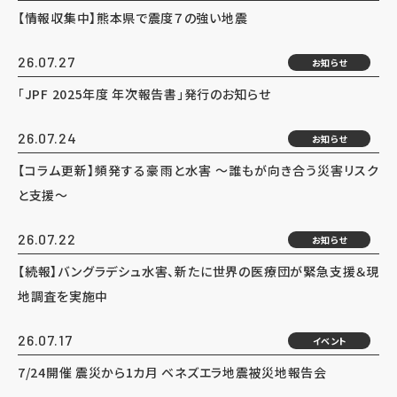
【情報収集中】熊本県で震度７の強い地震
26.07.27
お知らせ
「JPF 2025年度 年次報告書」発行のお知らせ
26.07.24
お知らせ
【コラム更新】頻発する豪雨と水害 ～誰もが向き合う災害リスク
と支援～
26.07.22
お知らせ
【続報】バングラデシュ水害、新たに世界の医療団が緊急支援＆現
地調査を実施中
26.07.17
イベント
7/24開催 震災から1カ月 ベネズエラ地震被災地報告会