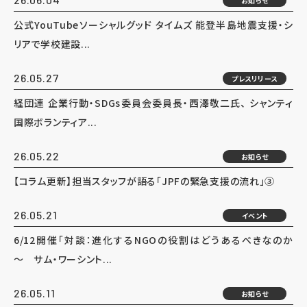
お知らせ
公式YouTubeソーシャルグッド タイムズ 能登半島地震支援・シ
リアで学校建設...
26.05.27
プレスリリース
経団連 企業行動・SDGs委員会委員長・西澤敬二氏、 シャンティ
国際ボランティア...
26.05.22
お知らせ
【コラム更新】担当スタッフが語る「JPFの緊急支援の流れ」③
26.05.21
イベント
6/12開催「対談：進化するNGOの役割はどうあるべきなのか
～ サム・ワーシント...
26.05.11
お知らせ