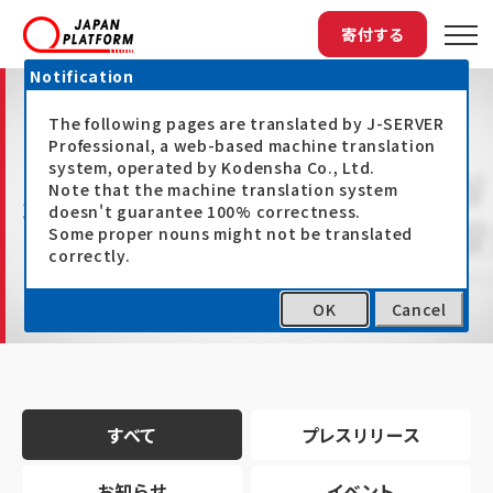
寄付する
Notification
The following pages are translated by J-SERVER
Professional, a web-based machine translation
system, operated by Kodensha Co., Ltd.
Note that the machine translation system
最新情報
doesn't guarantee 100% correctness.
Some proper nouns might not be translated
correctly.
OK
Cancel
トップ
最新情報
すべて
プレスリリース
お知らせ
イベント