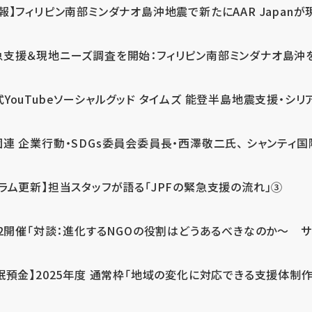
報】フィリピン南部ミンダナオ島沖地震で新たにAAR Japanが
支援＆現地ニーズ調査を開始：フィリピン南部ミンダナオ島沖を震源
式YouTubeソーシャルグッド タイムズ 能登半島地震支援・シリア
連 企業行動・SDGs委員会委員長・西澤敬二氏、 シャンティ国際
コラム更新】担当スタッフが語る「JPFの緊急支援の流れ」③
12開催「対談：進化するNGOの役割はどうあるべきなのか～ サム
眠預金】2025年度 通常枠「地域の変化に対応できる支援体制作り