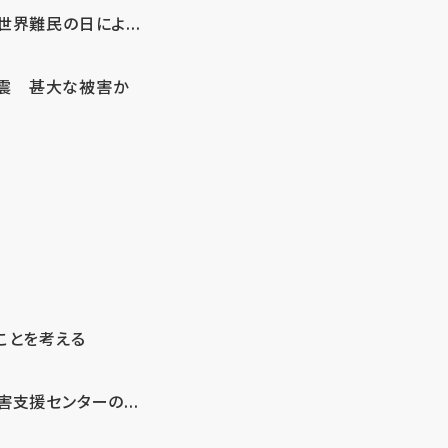
界難民の日によ...
地震 甚大な被害か
ことを考える
支援センターの...