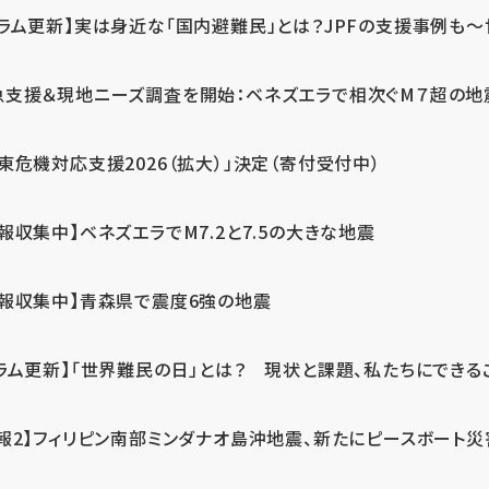
ラム更新】実は身近な「国内避難民」とは？JPFの支援事例も～世
急支援＆現地ニーズ調査を開始：ベネズエラで相次ぐM７超の
東危機対応支援2026（拡大）」決定（寄付受付中）
報収集中】ベネズエラでM7.2と7.5の大きな地震
情報収集中】青森県で震度6強の地震
ラム更新】「世界難民の日」とは？ 現状と課題、私たちにできる
報2】フィリピン南部ミンダナオ島沖地震、新たにピースボート災害