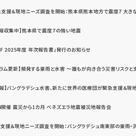
急支援＆現地ニーズ調査を開始：熊本県熊本地方で震度7 大き
情報収集中】熊本県で震度７の強い地震
PF 2025年度 年次報告書」発行のお知らせ
コラム更新】頻発する豪雨と水害 ～誰もが向き合う災害リスクと
続報】バングラデシュ水害、新たに世界の医療団が緊急支援＆現
24開催 震災から1カ月 ベネズエラ地震被災地報告会
支援＆現地ニーズ調査を開始：バングラデシュ南東部の豪雨・洪水被