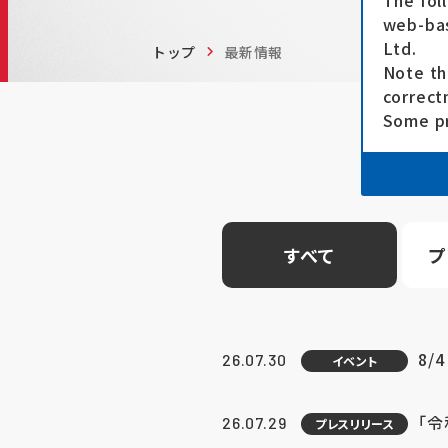
The fol
web-bas
Ltd.
トップ
最新情報
Note th
correct
Some pr
すべて
プ
8/
26.07.30
イベント
「
26.07.29
プレスリリース