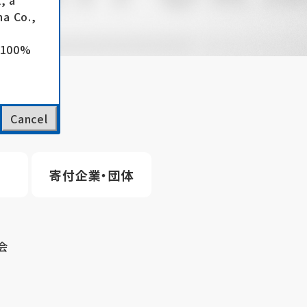
, a
a Co.,
e 100%
Cancel
寄付企業・団体
会