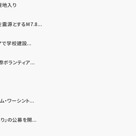
現地入り
とするM7.8...
で学校建設...
ボランティア...
・ワーシント...
」の公募を開...