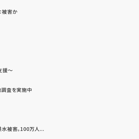
な被害か
支援～
地調査を実施中
害。100万人...