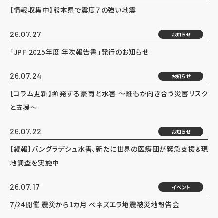
【情報収集中】熊本県で震度７の強い地震
26.07.27
お知らせ
「JPF 2025年度 年次報告書」発行のお知らせ
26.07.24
お知らせ
【コラム更新】頻発する豪雨と水害 ～誰もが向き合う災害リスク
と支援～
26.07.22
お知らせ
【続報】バングラデシュ水害、新たに世界の医療団が緊急支援＆現
地調査を実施中
26.07.17
イベント
7/24開催 震災から1カ月 ベネズエラ地震被災地報告会