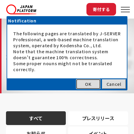
寄付する
Notification
The following pages are translated by J-SERVER
Professional, a web-based machine translation
system, operated by Kodensha Co., Ltd.
Note that the machine translation system
最新情報
doesn't guarantee 100% correctness.
Some proper nouns might not be translated
correctly.
OK
Cancel
トップ
最新情報
すべて
プレスリリース
お知らせ
イベント