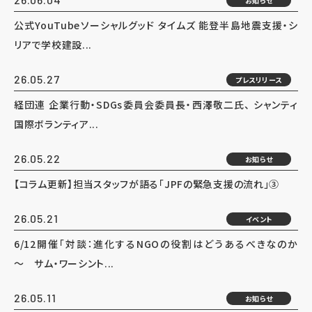
お知らせ
公式YouTubeソーシャルグッド タイムズ 能登半島地震支援・シ
リアで学校建設...
26.05.27
プレスリリース
経団連 企業行動・SDGs委員会委員長・西澤敬二氏、 シャンティ
国際ボランティア...
26.05.22
お知らせ
【コラム更新】担当スタッフが語る「JPFの緊急支援の流れ」③
26.05.21
イベント
6/12開催「対談：進化するNGOの役割はどうあるべきなのか
～ サム・ワーシント...
26.05.11
お知らせ