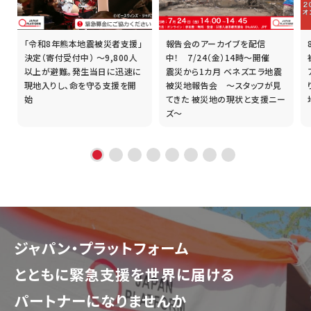
「令和8年熊本地震被災者支援」
報告会のアーカイブを配信
誰
決定（寄付受付中） ～9,800人
中！ 7/24（金）14時～開催
以上が避難。発生当日に迅速に
震災から1カ月 ベネズエラ地震
現地入りし、命を守る支援を開
被災地報告会 ～スタッフが見
始
てきた 被災地の現状と支援ニー
ズ～
ジャパン・プラットフォーム
とともに
緊急支援を世界に届ける
パートナーになりませんか