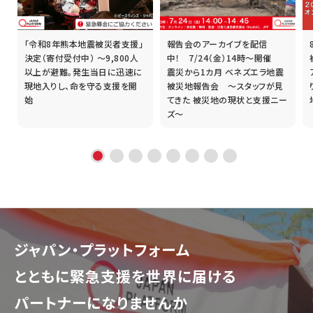
「令和8年熊本地震被災者支援」
報告会のアーカイブを配信
誰
決定（寄付受付中） ～9,800人
中！ 7/24（金）14時～開催
以上が避難。発生当日に迅速に
震災から1カ月 ベネズエラ地震
現地入りし、命を守る支援を開
被災地報告会 ～スタッフが見
始
てきた 被災地の現状と支援ニー
ズ～
ジャパン・プラットフォーム
とともに
緊急支援を世界に届ける
パートナーになりませんか