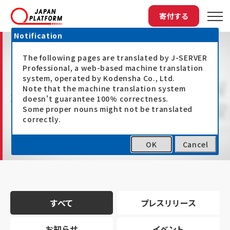
寄付する
Notification
The following pages are translated by J-SERVER
Professional, a web-based machine translation
system, operated by Kodensha Co., Ltd.
Note that the machine translation system
最新情報
doesn't guarantee 100% correctness.
Some proper nouns might not be translated
correctly.
OK
Cancel
トップ
最新情報
すべて
プレスリリース
お知らせ
イベント