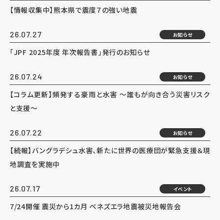
【情報収集中】熊本県で震度７の強い地震
26.07.27
お知らせ
「JPF 2025年度 年次報告書」発行のお知らせ
26.07.24
お知らせ
【コラム更新】頻発する豪雨と水害 ～誰もが向き合う災害リスク
と支援～
26.07.22
お知らせ
【続報】バングラデシュ水害、新たに世界の医療団が緊急支援＆現
地調査を実施中
26.07.17
イベント
7/24開催 震災から1カ月 ベネズエラ地震被災地報告会