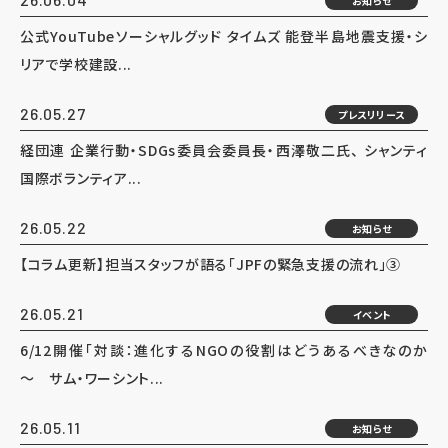
お知らせ
公式YouTubeソーシャルグッド タイムズ 能登半島地震支援・シ
リアで学校建設...
26.05.27
プレスリリース
経団連 企業行動・SDGs委員会委員長・西澤敬二氏、 シャンティ
国際ボランティア...
26.05.22
お知らせ
【コラム更新】担当スタッフが語る「JPFの緊急支援の流れ」③
26.05.21
イベント
6/12開催「対談：進化するNGOの役割はどうあるべきなのか
～ サム・ワーシント...
26.05.11
お知らせ