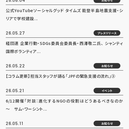
お知らせ
公式YouTubeソーシャルグッド タイムズ 能登半島地震支援・シ
リアで学校建設...
26.05.27
プレスリリース
経団連 企業行動・SDGs委員会委員長・西澤敬二氏、 シャンティ
国際ボランティア...
26.05.22
お知らせ
【コラム更新】担当スタッフが語る「JPFの緊急支援の流れ」③
26.05.21
イベント
6/12開催「対談：進化するNGOの役割はどうあるべきなのか
～ サム・ワーシント...
26.05.11
お知らせ