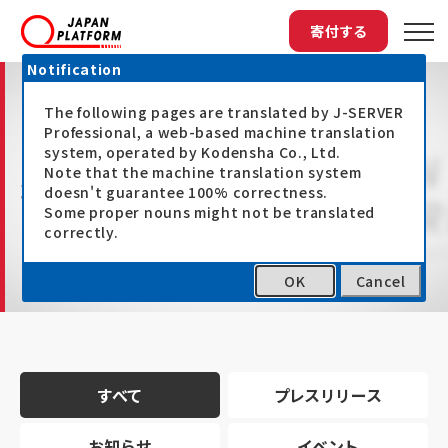
寄付する
Notification
The following pages are translated by J-SERVER
Professional, a web-based machine translation
system, operated by Kodensha Co., Ltd.
Note that the machine translation system
最新情報
doesn't guarantee 100% correctness.
Some proper nouns might not be translated
correctly.
OK
Cancel
トップ
最新情報
すべて
プレスリリース
お知らせ
イベント