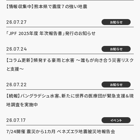
【情報収集中】熊本県で震度７の強い地震
26.07.27
お知らせ
「JPF 2025年度 年次報告書」発行のお知らせ
26.07.24
お知らせ
【コラム更新】頻発する豪雨と水害 ～誰もが向き合う災害リスク
と支援～
26.07.22
お知らせ
【続報】バングラデシュ水害、新たに世界の医療団が緊急支援＆現
地調査を実施中
26.07.17
イベント
7/24開催 震災から1カ月 ベネズエラ地震被災地報告会