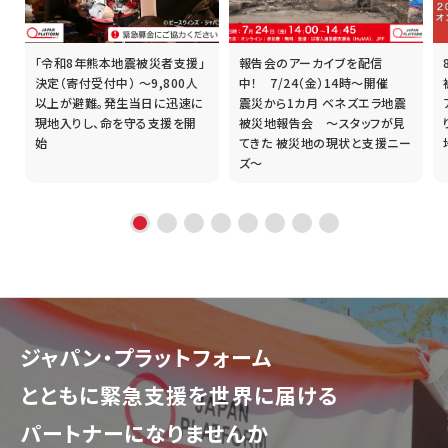
「令和8年熊本地震被災者支援」
報告会のアーカイブを配信
誰
決定（寄付受付中） ～9,800人
中！ 7/24（金）14時～開催
以上が避難。発生当日に迅速に
震災から1カ月 ベネズエラ地震
現地入りし、命を守る支援を開
被災地報告会 ～スタッフが見
始
てきた 被災地の現状と支援ニー
ズ～
ジャパン・プラットフォーム
とともに
緊急支援を世界に届ける
パートナーになりませんか