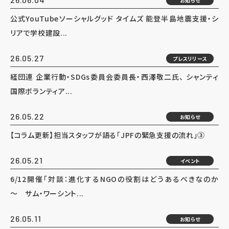
お知らせ
公式YouTubeソーシャルグッド タイムズ 能登半島地震支援・シ
リアで学校建設...
26.05.27
プレスリリース
経団連 企業行動・SDGs委員会委員長・西澤敬二氏、 シャンティ
国際ボランティア...
26.05.22
お知らせ
【コラム更新】担当スタッフが語る「JPFの緊急支援の流れ」③
26.05.21
イベント
6/12開催「対談：進化するNGOの役割はどうあるべきなのか
～ サム・ワーシント...
26.05.11
お知らせ