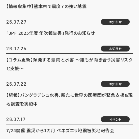
【情報収集中】熊本県で震度７の強い地震
26.07.27
お知らせ
「JPF 2025年度 年次報告書」発行のお知らせ
26.07.24
お知らせ
【コラム更新】頻発する豪雨と水害 ～誰もが向き合う災害リスク
と支援～
26.07.22
お知らせ
【続報】バングラデシュ水害、新たに世界の医療団が緊急支援＆現
地調査を実施中
26.07.17
イベント
7/24開催 震災から1カ月 ベネズエラ地震被災地報告会