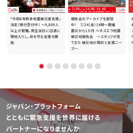
「令和8年熊本地震被災者支援」
報告会のアーカイブを配信
誰
決定（寄付受付中） ～9,800人
中！ 7/24（金）14時～開催
以上が避難。発生当日に迅速に
震災から1カ月 ベネズエラ地震
現地入りし、命を守る支援を開
被災地報告会 ～スタッフが見
始
てきた 被災地の現状と支援ニー
ズ～
ジャパン・プラットフォーム
とともに
緊急支援を世界に届ける
パートナーになりませんか