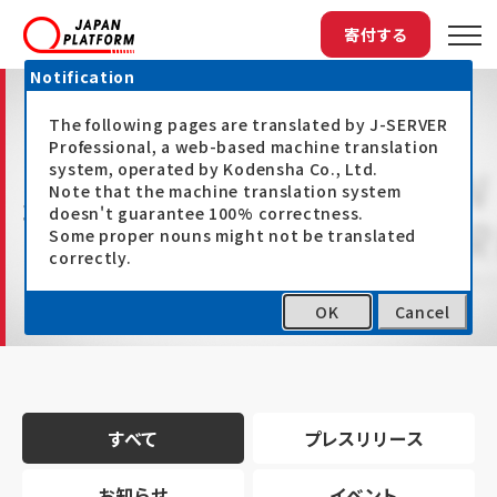
寄付する
Notification
The following pages are translated by J-SERVER
Professional, a web-based machine translation
system, operated by Kodensha Co., Ltd.
Note that the machine translation system
最新情報
doesn't guarantee 100% correctness.
Some proper nouns might not be translated
correctly.
OK
Cancel
トップ
最新情報
すべて
プレスリリース
お知らせ
イベント