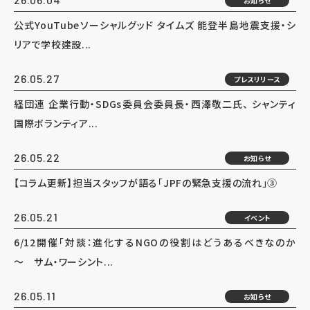
お知らせ
公式YouTubeソーシャルグッド タイムズ 能登半島地震支援・シ
リアで学校建設...
26.05.27
プレスリリース
経団連 企業行動・SDGs委員会委員長・西澤敬二氏、 シャンティ
国際ボランティア...
26.05.22
お知らせ
【コラム更新】担当スタッフが語る「JPFの緊急支援の流れ」③
26.05.21
イベント
6/12開催「対談：進化するNGOの役割はどうあるべきなのか
～ サム・ワーシント...
26.05.11
お知らせ