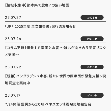
【情報収集中】熊本県で震度７の強い地震
26.07.27
お知らせ
「JPF 2025年度 年次報告書」発行のお知らせ
26.07.24
お知らせ
【コラム更新】頻発する豪雨と水害 ～誰もが向き合う災害リスク
と支援～
26.07.22
お知らせ
【続報】バングラデシュ水害、新たに世界の医療団が緊急支援＆現
地調査を実施中
26.07.17
イベント
7/24開催 震災から1カ月 ベネズエラ地震被災地報告会