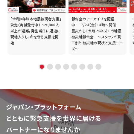
「令和8年熊本地震被災者支援」
報告会のアーカイブを配信
誰
決定（寄付受付中） ～9,800人
中！ 7/24（金）14時～開催
以上が避難。発生当日に迅速に
震災から1カ月 ベネズエラ地震
現地入りし、命を守る支援を開
被災地報告会 ～スタッフが見
始
てきた 被災地の現状と支援ニー
ズ～
ジャパン・プラットフォーム
とともに
緊急支援を世界に届ける
パートナーになりませんか