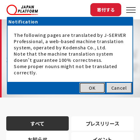
寄付する
Notification
The following pages are translated by J-SERVER
Professional, a web-based machine translation
system, operated by Kodensha Co., Ltd.
Note that the machine translation system
最新情報
doesn't guarantee 100% correctness.
Some proper nouns might not be translated
correctly.
OK
Cancel
トップ
最新情報
すべて
プレスリリース
お知らせ
イベント