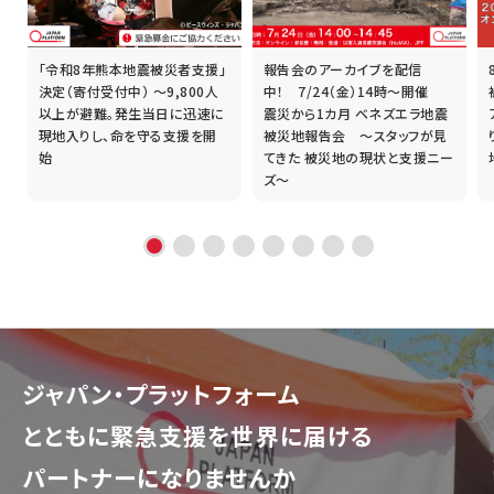
「令和8年熊本地震被災者支援」
報告会のアーカイブを配信
誰
決定（寄付受付中） ～9,800人
中！ 7/24（金）14時～開催
以上が避難。発生当日に迅速に
震災から1カ月 ベネズエラ地震
現地入りし、命を守る支援を開
被災地報告会 ～スタッフが見
始
てきた 被災地の現状と支援ニー
ズ～
ジャパン・プラットフォーム
とともに
緊急支援を世界に届ける
パートナーになりませんか