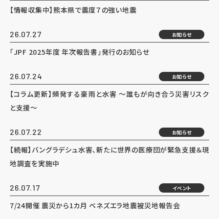
【情報収集中】熊本県で震度７の強い地震
26.07.27
お知らせ
「JPF 2025年度 年次報告書」発行のお知らせ
26.07.24
お知らせ
【コラム更新】頻発する豪雨と水害 ～誰もが向き合う災害リスク
と支援～
26.07.22
お知らせ
【続報】バングラデシュ水害、新たに世界の医療団が緊急支援＆現
地調査を実施中
26.07.17
イベント
7/24開催 震災から1カ月 ベネズエラ地震被災地報告会