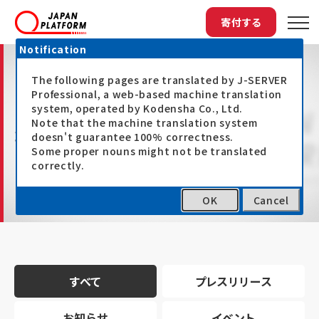
寄付する
Notification
The following pages are translated by J-SERVER
Professional, a web-based machine translation
system, operated by Kodensha Co., Ltd.
Note that the machine translation system
最新情報
doesn't guarantee 100% correctness.
Some proper nouns might not be translated
correctly.
OK
Cancel
トップ
最新情報
すべて
プレスリリース
お知らせ
イベント