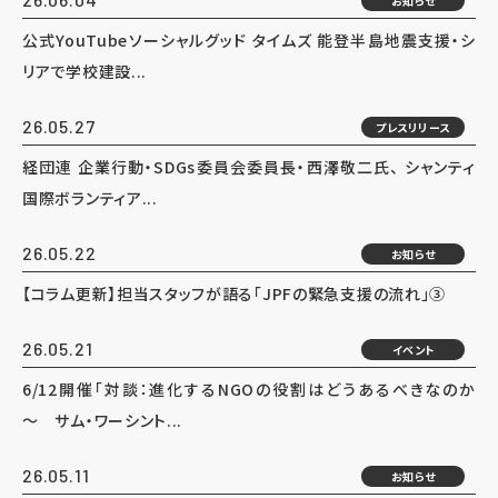
お知らせ
公式YouTubeソーシャルグッド タイムズ 能登半島地震支援・シ
リアで学校建設...
26.05.27
プレスリリース
経団連 企業行動・SDGs委員会委員長・西澤敬二氏、 シャンティ
国際ボランティア...
26.05.22
お知らせ
【コラム更新】担当スタッフが語る「JPFの緊急支援の流れ」③
26.05.21
イベント
6/12開催「対談：進化するNGOの役割はどうあるべきなのか
～ サム・ワーシント...
26.05.11
お知らせ