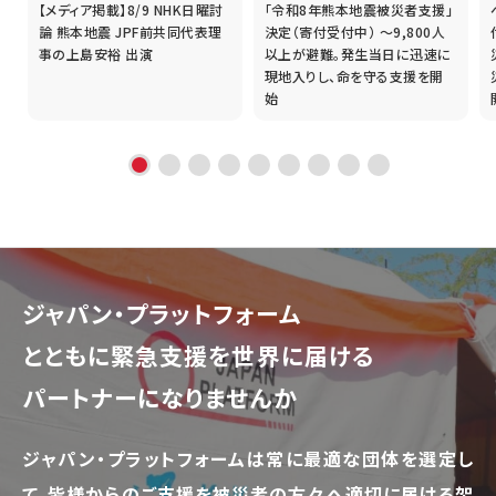
【メディア掲載】8/9 NHK日曜討
「令和8年熊本地震被災者支援」
誰
論 熊本地震 JPF前共同代表理
決定（寄付受付中） ～9,800人
事の上島安裕 出演
以上が避難。発生当日に迅速に
現地入りし、命を守る支援を開
始
ジャパン・プラットフォーム
とともに
緊急支援を世界に届ける
パートナーになりませんか
ジャパン・プラットフォームは常に最適な団体を選定し
て、
皆様からのご支援を被災者の方々へ適切に届ける架