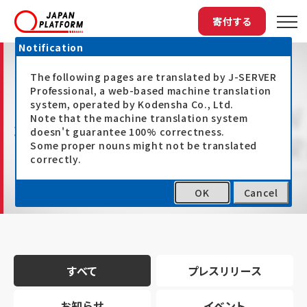
寄付する
Notification
The following pages are translated by J-SERVER
Professional, a web-based machine translation
system, operated by Kodensha Co., Ltd.
Note that the machine translation system
最新情報
doesn't guarantee 100% correctness.
Some proper nouns might not be translated
correctly.
OK
Cancel
トップ
最新情報
すべて
プレスリリース
お知らせ
イベント