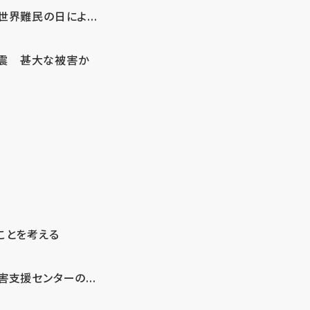
界難民の日によ...
地震 甚大な被害か
ことを考える
支援センターの...