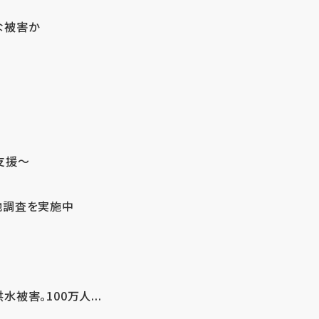
な被害か
支援～
地調査を実施中
害。100万人...