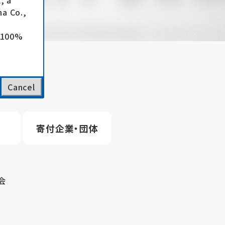
, a
a Co.,
e 100%
Cancel
寄付企業・団体
会