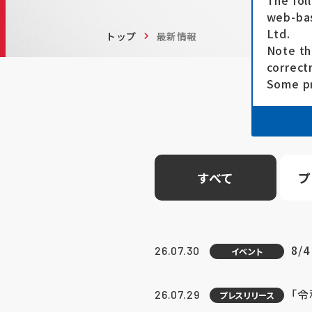
The fol
web-bas
Ltd.
トップ
最新情報
Note th
correct
Some pr
すべて
プ
8/
26.07.30
イベント
「
26.07.29
プレスリリース