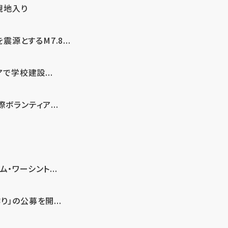
現地入り
とするM7.8...
で学校建設...
ボランティア...
・ワーシント...
」の公募を開...