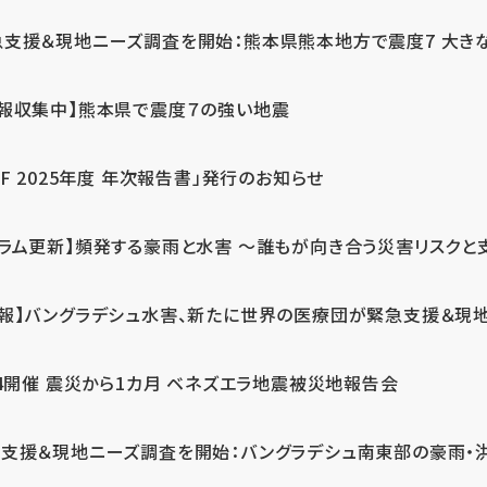
急支援＆現地ニーズ調査を開始：熊本県熊本地方で震度7 大き
情報収集中】熊本県で震度７の強い地震
PF 2025年度 年次報告書」発行のお知らせ
コラム更新】頻発する豪雨と水害 ～誰もが向き合う災害リスクと
続報】バングラデシュ水害、新たに世界の医療団が緊急支援＆現
24開催 震災から1カ月 ベネズエラ地震被災地報告会
支援＆現地ニーズ調査を開始：バングラデシュ南東部の豪雨・洪水被