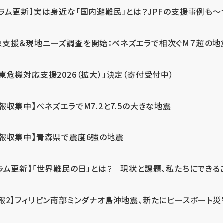
ラム更新】実は身近な「国内避難民」とは？JPFの支援事例も～世
急支援＆現地ニーズ調査を開始：ベネズエラで相次ぐM７超の
東危機対応支援2026（拡大）」決定（寄付受付中）
報収集中】ベネズエラでM7.2と7.5の大きな地震
情報収集中】青森県で震度6強の地震
ラム更新】「世界難民の日」とは？ 現状と課題、私たちにできる
報2】フィリピン南部ミンダナオ島沖地震、新たにピースボート災害