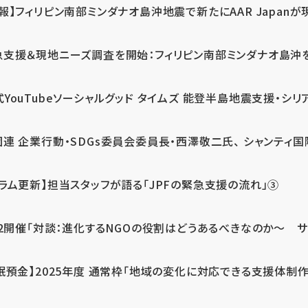
報】フィリピン南部ミンダナオ島沖地震で新たにAAR Japanが
支援＆現地ニーズ調査を開始：フィリピン南部ミンダナオ島沖を震源
式YouTubeソーシャルグッド タイムズ 能登半島地震支援・シリア
連 企業行動・SDGs委員会委員長・西澤敬二氏、 シャンティ国際
コラム更新】担当スタッフが語る「JPFの緊急支援の流れ」③
12開催「対談：進化するNGOの役割はどうあるべきなのか～ サム
眠預金】2025年度 通常枠「地域の変化に対応できる支援体制作り