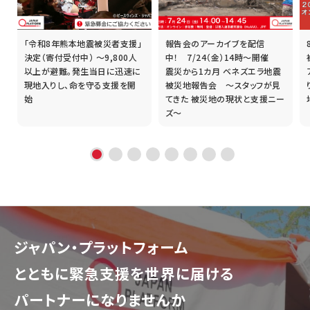
「令和8年熊本地震被災者支援」
報告会のアーカイブを配信
誰
決定（寄付受付中） ～9,800人
中！ 7/24（金）14時～開催
以上が避難。発生当日に迅速に
震災から1カ月 ベネズエラ地震
現地入りし、命を守る支援を開
被災地報告会 ～スタッフが見
始
てきた 被災地の現状と支援ニー
ズ～
ジャパン・プラットフォーム
とともに
緊急支援を世界に届ける
パートナーになりませんか