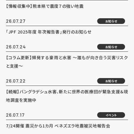
【情報収集中】熊本県で震度７の強い地震
26.07.27
お知らせ
「JPF 2025年度 年次報告書」発行のお知らせ
26.07.24
お知らせ
【コラム更新】頻発する豪雨と水害 ～誰もが向き合う災害リスク
と支援～
26.07.22
お知らせ
【続報】バングラデシュ水害、新たに世界の医療団が緊急支援＆現
地調査を実施中
26.07.17
イベント
7/24開催 震災から1カ月 ベネズエラ地震被災地報告会