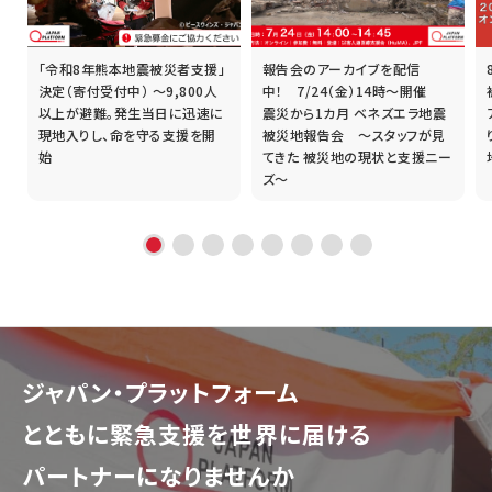
「令和8年熊本地震被災者支援」
報告会のアーカイブを配信
誰
決定（寄付受付中） ～9,800人
中！ 7/24（金）14時～開催
以上が避難。発生当日に迅速に
震災から1カ月 ベネズエラ地震
現地入りし、命を守る支援を開
被災地報告会 ～スタッフが見
始
てきた 被災地の現状と支援ニー
ズ～
ジャパン・プラットフォーム
とともに
緊急支援を世界に届ける
パートナーになりませんか