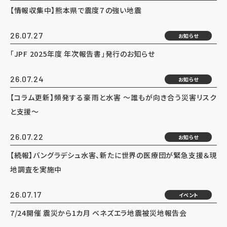
【情報収集中】熊本県で震度７の強い地震
26.07.27
お知らせ
「JPF 2025年度 年次報告書」発行のお知らせ
26.07.24
お知らせ
【コラム更新】頻発する豪雨と水害 ～誰もが向き合う災害リスク
と支援～
26.07.22
お知らせ
【続報】バングラデシュ水害、新たに世界の医療団が緊急支援＆現
地調査を実施中
26.07.17
イベント
7/24開催 震災から1カ月 ベネズエラ地震被災地報告会