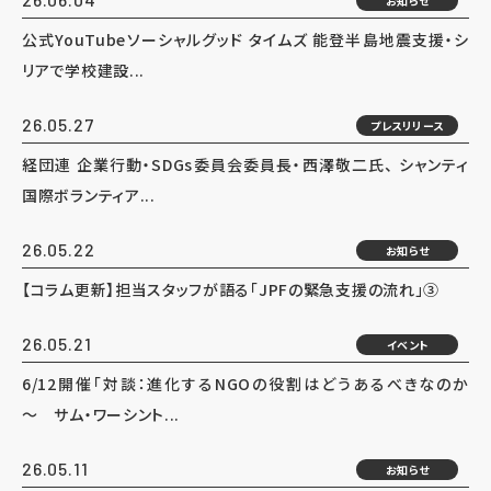
お知らせ
公式YouTubeソーシャルグッド タイムズ 能登半島地震支援・シ
リアで学校建設...
26.05.27
プレスリリース
経団連 企業行動・SDGs委員会委員長・西澤敬二氏、 シャンティ
国際ボランティア...
26.05.22
お知らせ
【コラム更新】担当スタッフが語る「JPFの緊急支援の流れ」③
26.05.21
イベント
6/12開催「対談：進化するNGOの役割はどうあるべきなのか
～ サム・ワーシント...
26.05.11
お知らせ