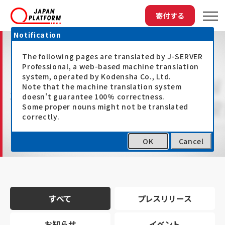
寄付する
Notification
The following pages are translated by J-SERVER
Professional, a web-based machine translation
system, operated by Kodensha Co., Ltd.
Note that the machine translation system
最新情報
doesn't guarantee 100% correctness.
Some proper nouns might not be translated
correctly.
OK
Cancel
トップ
最新情報
すべて
プレスリリース
お知らせ
イベント