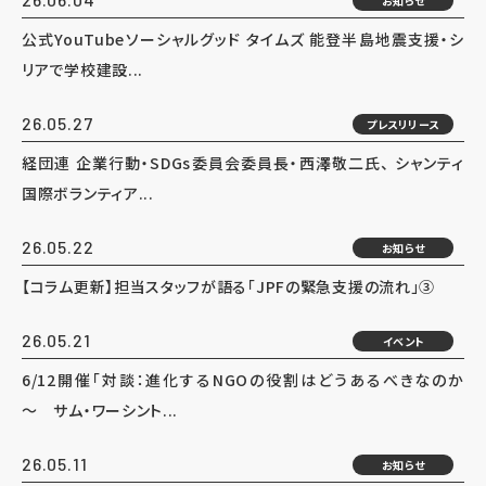
お知らせ
公式YouTubeソーシャルグッド タイムズ 能登半島地震支援・シ
リアで学校建設...
26.05.27
プレスリリース
経団連 企業行動・SDGs委員会委員長・西澤敬二氏、 シャンティ
国際ボランティア...
26.05.22
お知らせ
【コラム更新】担当スタッフが語る「JPFの緊急支援の流れ」③
26.05.21
イベント
6/12開催「対談：進化するNGOの役割はどうあるべきなのか
～ サム・ワーシント...
26.05.11
お知らせ