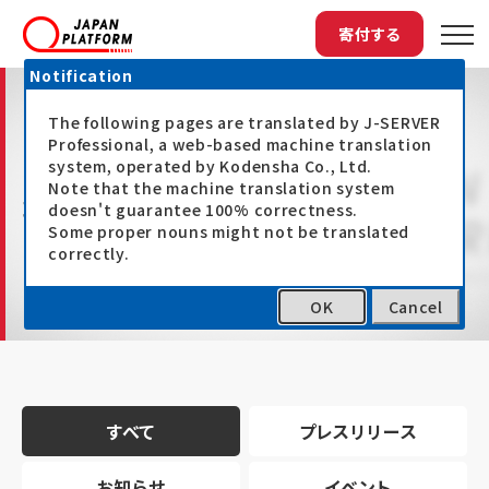
寄付する
Notification
The following pages are translated by J-SERVER
Professional, a web-based machine translation
system, operated by Kodensha Co., Ltd.
Note that the machine translation system
最新情報
doesn't guarantee 100% correctness.
Some proper nouns might not be translated
correctly.
OK
Cancel
トップ
最新情報
すべて
プレスリリース
お知らせ
イベント