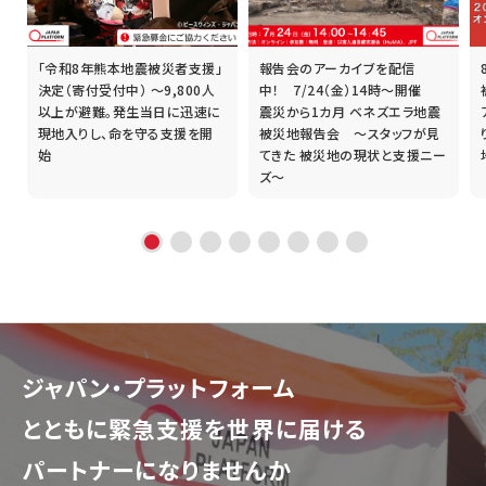
「令和8年熊本地震被災者支援」
報告会のアーカイブを配信
誰
決定（寄付受付中） ～9,800人
中！ 7/24（金）14時～開催
以上が避難。発生当日に迅速に
震災から1カ月 ベネズエラ地震
現地入りし、命を守る支援を開
被災地報告会 ～スタッフが見
始
てきた 被災地の現状と支援ニー
ズ～
ジャパン・プラットフォーム
とともに
緊急支援を世界に届ける
パートナーになりませんか