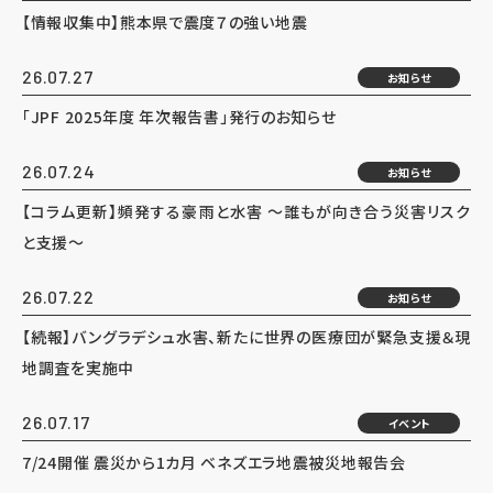
【情報収集中】熊本県で震度７の強い地震
26.07.27
お知らせ
「JPF 2025年度 年次報告書」発行のお知らせ
26.07.24
お知らせ
【コラム更新】頻発する豪雨と水害 ～誰もが向き合う災害リスク
と支援～
26.07.22
お知らせ
【続報】バングラデシュ水害、新たに世界の医療団が緊急支援＆現
地調査を実施中
26.07.17
イベント
7/24開催 震災から1カ月 ベネズエラ地震被災地報告会