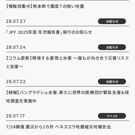
【情報収集中】熊本県で震度７の強い地震
26.07.27
お知らせ
「JPF 2025年度 年次報告書」発行のお知らせ
26.07.24
お知らせ
【コラム更新】頻発する豪雨と水害 ～誰もが向き合う災害リスク
と支援～
26.07.22
お知らせ
【続報】バングラデシュ水害、新たに世界の医療団が緊急支援＆現
地調査を実施中
26.07.17
イベント
7/24開催 震災から1カ月 ベネズエラ地震被災地報告会