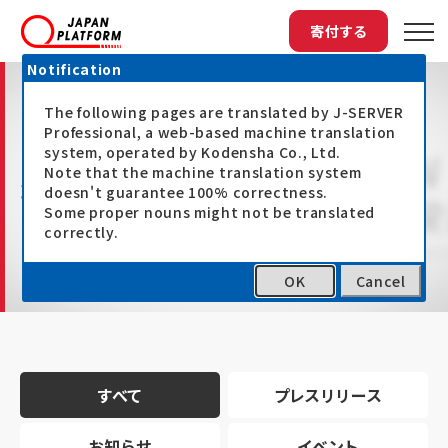
寄付する
Notification
The following pages are translated by J-SERVER
Professional, a web-based machine translation
system, operated by Kodensha Co., Ltd.
Note that the machine translation system
最新情報
doesn't guarantee 100% correctness.
Some proper nouns might not be translated
correctly.
OK
Cancel
トップ
最新情報
すべて
プレスリリース
お知らせ
イベント