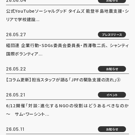
お知らせ
公式YouTubeソーシャルグッド タイムズ 能登半島地震支援・シ
リアで学校建設...
26.05.27
プレスリリース
経団連 企業行動・SDGs委員会委員長・西澤敬二氏、 シャンティ
国際ボランティア...
26.05.22
お知らせ
【コラム更新】担当スタッフが語る「JPFの緊急支援の流れ」③
26.05.21
イベント
6/12開催「対談：進化するNGOの役割はどうあるべきなのか
～ サム・ワーシント...
26.05.11
お知らせ