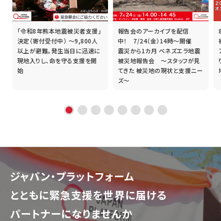
「令和8年熊本地震被災者支援」
報告会のアーカイブを配信
誰
決定（寄付受付中） ～9,800人
中！ 7/24（金）14時～開催
以上が避難。発生当日に迅速に
震災から1カ月 ベネズエラ地震
現地入りし、命を守る支援を開
被災地報告会 ～スタッフが見
始
てきた 被災地の現状と支援ニー
ズ～
ジャパン・プラットフォーム
とともに
緊急支援を世界に届ける
パートナーになりませんか