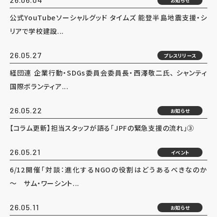
お知らせ
公式YouTubeソーシャルグッド タイムズ 能登半島地震支援・シ
リアで学校建設...
26.05.27
プレスリリース
経団連 企業行動・SDGs委員会委員長・西澤敬二氏、 シャンティ
国際ボランティア...
26.05.22
お知らせ
【コラム更新】担当スタッフが語る「JPFの緊急支援の流れ」③
26.05.21
イベント
6/12開催「対談：進化するNGOの役割はどうあるべきなのか
～ サム・ワーシント...
26.05.11
お知らせ