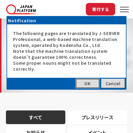
寄付する
Notification
The following pages are translated by J-SERVER
Professional, a web-based machine translation
system, operated by Kodensha Co., Ltd.
Note that the machine translation system
最新情報
doesn't guarantee 100% correctness.
Some proper nouns might not be translated
correctly.
OK
Cancel
トップ
最新情報
すべて
プレスリリース
お知らせ
イベント