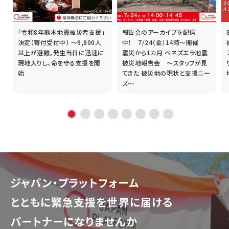
「令和8年熊本地震被災者支援」
報告会のアーカイブを配信
誰
決定（寄付受付中） ～9,800人
中！ 7/24（金）14時～開催
以上が避難。発生当日に迅速に
震災から1カ月 ベネズエラ地震
現地入りし、命を守る支援を開
被災地報告会 ～スタッフが見
始
てきた 被災地の現状と支援ニー
ズ～
ジャパン・プラットフォーム
とともに
緊急支援を世界に届ける
パートナーになりませんか