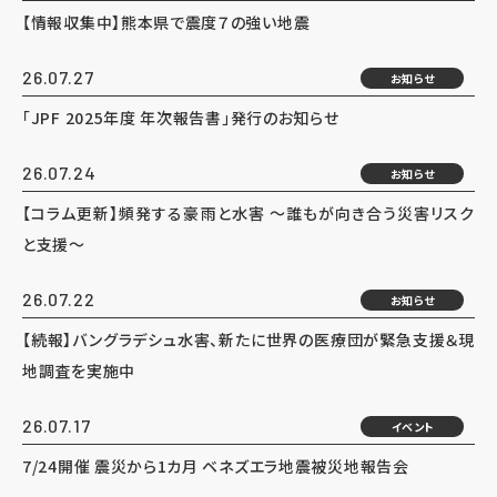
【情報収集中】熊本県で震度７の強い地震
26.07.27
お知らせ
「JPF 2025年度 年次報告書」発行のお知らせ
26.07.24
お知らせ
【コラム更新】頻発する豪雨と水害 ～誰もが向き合う災害リスク
と支援～
26.07.22
お知らせ
【続報】バングラデシュ水害、新たに世界の医療団が緊急支援＆現
地調査を実施中
26.07.17
イベント
7/24開催 震災から1カ月 ベネズエラ地震被災地報告会