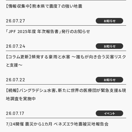
【情報収集中】熊本県で震度７の強い地震
26.07.27
お知らせ
「JPF 2025年度 年次報告書」発行のお知らせ
26.07.24
お知らせ
【コラム更新】頻発する豪雨と水害 ～誰もが向き合う災害リスク
と支援～
26.07.22
お知らせ
【続報】バングラデシュ水害、新たに世界の医療団が緊急支援＆現
地調査を実施中
26.07.17
イベント
7/24開催 震災から1カ月 ベネズエラ地震被災地報告会