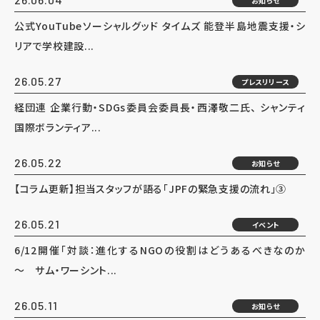
お知らせ
公式YouTubeソーシャルグッド タイムズ 能登半島地震支援・シ
リアで学校建設...
26.05.27
プレスリリース
経団連 企業行動・SDGs委員会委員長・西澤敬二氏、 シャンティ
国際ボランティア...
26.05.22
お知らせ
【コラム更新】担当スタッフが語る「JPFの緊急支援の流れ」③
26.05.21
イベント
6/12開催「対談：進化するNGOの役割はどうあるべきなのか
～ サム・ワーシント...
26.05.11
お知らせ