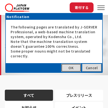
寄付する
Notification
The following pages are translated by J-SERVER
Professional, a web-based machine translation
system, operated by Kodensha Co., Ltd.
Note that the machine translation system
最新情報
doesn't guarantee 100% correctness.
Some proper nouns might not be translated
correctly.
OK
Cancel
トップ
最新情報
すべて
プレスリリース
お知らせ
イベント