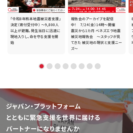
「令和8年熊本地震被災者支援」
報告会のアーカイブを配信
誰
決定（寄付受付中） ～9,800人
中！ 7/24（金）14時～開催
以上が避難。発生当日に迅速に
震災から1カ月 ベネズエラ地震
現地入りし、命を守る支援を開
被災地報告会 ～スタッフが見
始
てきた 被災地の現状と支援ニー
ズ～
ジャパン・プラットフォーム
とともに
緊急支援を世界に届ける
パートナーになりませんか