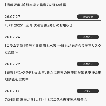
【情報収集中】熊本県で震度７の強い地震
26.07.27
お知らせ
「JPF 2025年度 年次報告書」発行のお知らせ
26.07.24
お知らせ
【コラム更新】頻発する豪雨と水害 ～誰もが向き合う災害リスク
と支援～
26.07.22
お知らせ
【続報】バングラデシュ水害、新たに世界の医療団が緊急支援＆現
地調査を実施中
26.07.17
イベント
7/24開催 震災から1カ月 ベネズエラ地震被災地報告会