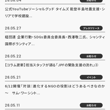
お知らせ
公式YouTubeソーシャルグッド タイムズ 能登半島地震支援・シ
リアで学校建設...
26.05.27
プレスリリース
経団連 企業行動・SDGs委員会委員長・西澤敬二氏、 シャンティ
国際ボランティア...
26.05.22
お知らせ
【コラム更新】担当スタッフが語る「JPFの緊急支援の流れ」③
26.05.21
イベント
6/12開催「対談：進化するNGOの役割はどうあるべきなのか
～ サム・ワーシント...
26.05.11
お知らせ