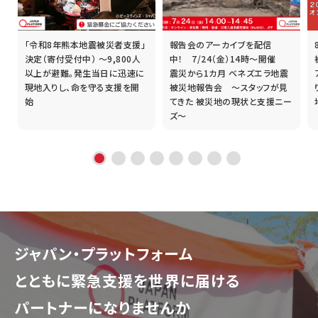
「令和8年熊本地震被災者支援」
報告会のアーカイブを配信
誰
決定（寄付受付中） ～9,800人
中！ 7/24（金）14時～開催
以上が避難。発生当日に迅速に
震災から1カ月 ベネズエラ地震
現地入りし、命を守る支援を開
被災地報告会 ～スタッフが見
始
てきた 被災地の現状と支援ニー
ズ～
ジャパン・プラットフォーム
とともに
緊急支援を世界に届ける
パートナーになりませんか