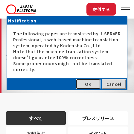
寄付する
Notification
The following pages are translated by J-SERVER
Professional, a web-based machine translation
system, operated by Kodensha Co., Ltd.
Note that the machine translation system
最新情報
doesn't guarantee 100% correctness.
Some proper nouns might not be translated
correctly.
OK
Cancel
トップ
最新情報
すべて
プレスリリース
お知らせ
イベント