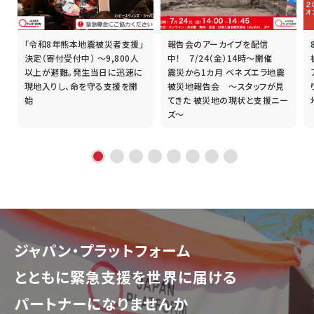
「令和8年熊本地震被災者支援」
報告会のアーカイブを配信
誰
決定（寄付受付中） ～9,800人
中！ 7/24（金）14時～開催
以上が避難。発生当日に迅速に
震災から1カ月 ベネズエラ地震
現地入りし、命を守る支援を開
被災地報告会 ～スタッフが見
始
てきた 被災地の現状と支援ニー
ズ～
ジャパン・プラットフォーム
とともに
緊急支援を世界に届ける
パートナーになりませんか