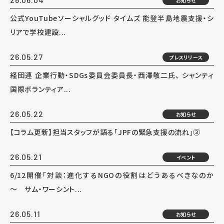
お知らせ
公式YouTubeソーシャルグッド タイムズ 能登半島地震支援・シ
リアで学校建設...
26.05.27
プレスリリース
経団連 企業行動・SDGs委員会委員長・西澤敬二氏、 シャンティ
国際ボランティア...
26.05.22
お知らせ
【コラム更新】担当スタッフが語る「JPFの緊急支援の流れ」③
26.05.21
イベント
6/12開催「対談：進化するNGOの役割はどうあるべきなのか
～ サム・ワーシント...
26.05.11
お知らせ