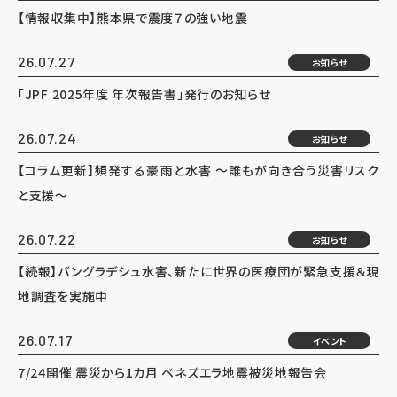
【情報収集中】熊本県で震度７の強い地震
26.07.27
お知らせ
「JPF 2025年度 年次報告書」発行のお知らせ
26.07.24
お知らせ
【コラム更新】頻発する豪雨と水害 ～誰もが向き合う災害リスク
と支援～
26.07.22
お知らせ
【続報】バングラデシュ水害、新たに世界の医療団が緊急支援＆現
地調査を実施中
26.07.17
イベント
7/24開催 震災から1カ月 ベネズエラ地震被災地報告会