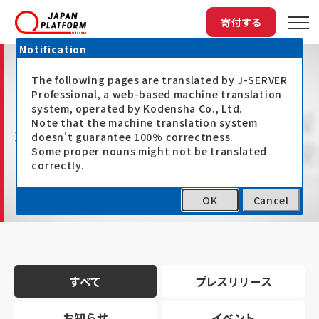
寄付する
Notification
The following pages are translated by J-SERVER
Professional, a web-based machine translation
system, operated by Kodensha Co., Ltd.
Note that the machine translation system
最新情報
doesn't guarantee 100% correctness.
Some proper nouns might not be translated
correctly.
OK
Cancel
トップ
最新情報
すべて
プレスリリース
お知らせ
イベント