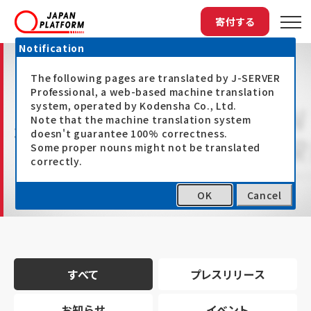
寄付する
Notification
The following pages are translated by J-SERVER
Professional, a web-based machine translation
system, operated by Kodensha Co., Ltd.
Note that the machine translation system
最新情報
doesn't guarantee 100% correctness.
Some proper nouns might not be translated
correctly.
OK
Cancel
トップ
最新情報
すべて
プレスリリース
お知らせ
イベント