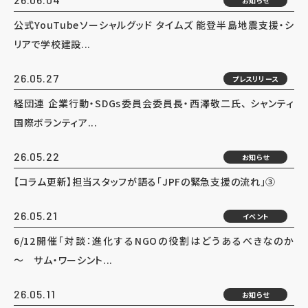
お知らせ
公式YouTubeソーシャルグッド タイムズ 能登半島地震支援・シ
リアで学校建設...
26.05.27
プレスリリース
経団連 企業行動・SDGs委員会委員長・西澤敬二氏、 シャンティ
国際ボランティア...
26.05.22
お知らせ
【コラム更新】担当スタッフが語る「JPFの緊急支援の流れ」③
26.05.21
イベント
6/12開催「対談：進化するNGOの役割はどうあるべきなのか
～ サム・ワーシント...
26.05.11
お知らせ