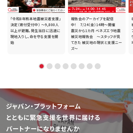
「令和8年熊本地震被災者支援」
報告会のアーカイブを配信
誰
決定（寄付受付中） ～9,800人
中！ 7/24（金）14時～開催
以上が避難。発生当日に迅速に
震災から1カ月 ベネズエラ地震
現地入りし、命を守る支援を開
被災地報告会 ～スタッフが見
始
てきた 被災地の現状と支援ニー
ズ～
ジャパン・プラットフォーム
とともに
緊急支援を世界に届ける
パートナーになりませんか