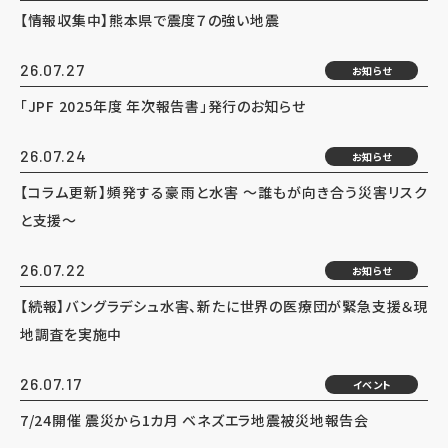
【情報収集中】熊本県で震度７の強い地震
26.07.27
お知らせ
「JPF 2025年度 年次報告書」発行のお知らせ
26.07.24
お知らせ
【コラム更新】頻発する豪雨と水害 ～誰もが向き合う災害リスク
と支援～
26.07.22
お知らせ
【続報】バングラデシュ水害、新たに世界の医療団が緊急支援＆現
地調査を実施中
26.07.17
イベント
7/24開催 震災から1カ月 ベネズエラ地震被災地報告会