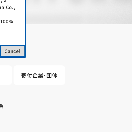
, a
a Co.,
e 100%
Cancel
寄付企業・団体
会