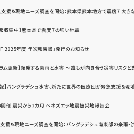
急支援＆現地ニーズ調査を開始：熊本県熊本地方で震度7 大き
情報収集中】熊本県で震度７の強い地震
PF 2025年度 年次報告書」発行のお知らせ
コラム更新】頻発する豪雨と水害 ～誰もが向き合う災害リスクと
続報】バングラデシュ水害、新たに世界の医療団が緊急支援＆現
24開催 震災から1カ月 ベネズエラ地震被災地報告会
支援＆現地ニーズ調査を開始：バングラデシュ南東部の豪雨・洪水被