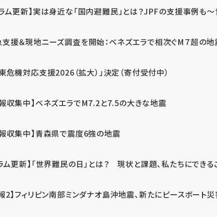
ラム更新】実は身近な「国内避難民」とは？JPFの支援事例も～世
急支援＆現地ニーズ調査を開始：ベネズエラで相次ぐM７超の
東危機対応支援2026（拡大）」決定（寄付受付中）
報収集中】ベネズエラでM7.2と7.5の大きな地震
情報収集中】青森県で震度6強の地震
ラム更新】「世界難民の日」とは？ 現状と課題、私たちにできる
報2】フィリピン南部ミンダナオ島沖地震、新たにピースボート災害