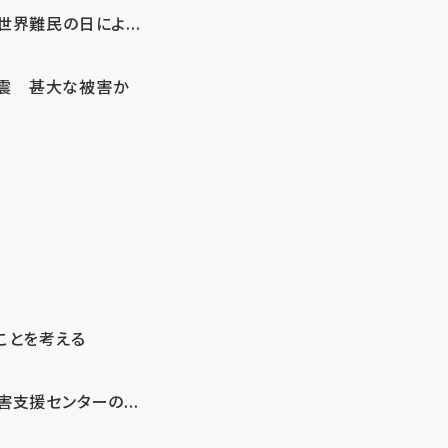
界難民の日によ...
地震 甚大な被害か
ことを考える
支援センターの...