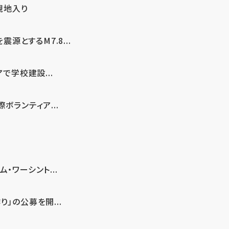
現地入り
とするM7.8...
で学校建設...
ボランティア...
・ワーシント...
」の公募を開...