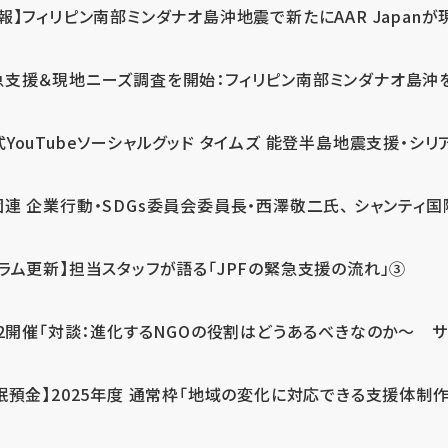
報】フィリピン南部ミンダナオ島沖地震で新たにAAR Japanが
支援＆現地ニーズ調査を開始：フィリピン南部ミンダナオ島沖を震源
式YouTubeソーシャルグッド タイムズ 能登半島地震支援・シリア
連 企業行動・SDGs委員会委員長・西澤敬二氏、 シャンティ国際
コラム更新】担当スタッフが語る「JPFの緊急支援の流れ」③
12開催「対談：進化するNGOの役割はどうあるべきなのか～ サム
眠預金】2025年度 通常枠「地域の変化に対応できる支援体制作り