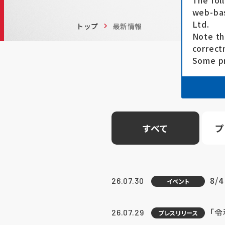
The fol
web-bas
Ltd.
トップ
最新情報
Note th
correct
Some pr
すべて
プ
8/
26.07.30
イベント
「
26.07.29
プレスリリース