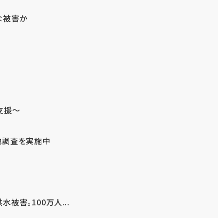
な被害か
支援～
地調査を実施中
害。100万人...