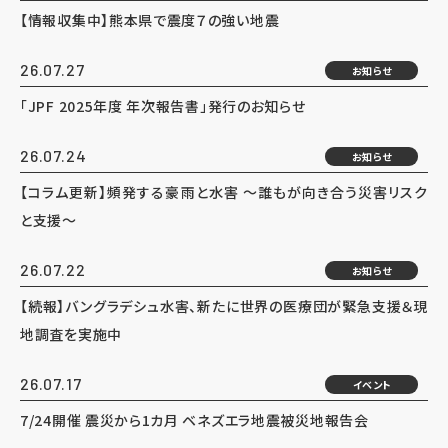
【情報収集中】熊本県で震度７の強い地震
26.07.27
お知らせ
「JPF 2025年度 年次報告書」発行のお知らせ
26.07.24
お知らせ
【コラム更新】頻発する豪雨と水害 ～誰もが向き合う災害リスク
と支援～
26.07.22
お知らせ
【続報】バングラデシュ水害、新たに世界の医療団が緊急支援＆現
地調査を実施中
26.07.17
イベント
7/24開催 震災から1カ月 ベネズエラ地震被災地報告会