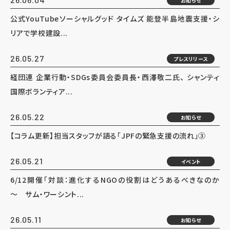
お知らせ
公式YouTubeソーシャルグッド タイムズ 能登半島地震支援・シ
リアで学校建設...
26.05.27
プレスリリース
経団連 企業行動・SDGs委員会委員長・西澤敬二氏、 シャンティ
国際ボランティア...
26.05.22
お知らせ
【コラム更新】担当スタッフが語る「JPFの緊急支援の流れ」③
26.05.21
イベント
6/12開催「対談：進化するNGOの役割はどうあるべきなのか
～ サム・ワーシント...
26.05.11
お知らせ