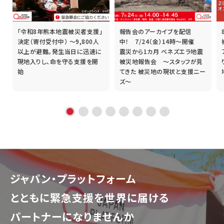
「令和8年熊本地震被災者支援」
報告会のアーカイブを配信
誰
決定（寄付受付中） ～9,800人
中！ 7/24（金）14時～開催
以上が避難。発生当日に迅速に
震災から1カ月 ベネズエラ地震
現地入りし、命を守る支援を開
被災地報告会 ～スタッフが見
始
てきた 被災地の現状と支援ニー
ズ～
ジャパン・プラットフォーム
とともに
緊急支援を世界に届ける
パートナーになりませんか