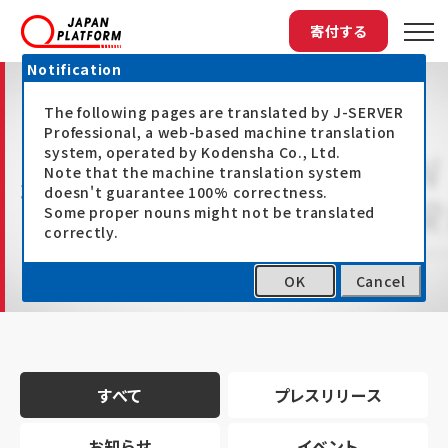
寄付する
Notification
The following pages are translated by J-SERVER
Professional, a web-based machine translation
system, operated by Kodensha Co., Ltd.
Note that the machine translation system
最新情報
doesn't guarantee 100% correctness.
Some proper nouns might not be translated
correctly.
OK
Cancel
トップ
最新情報
すべて
プレスリリース
お知らせ
イベント