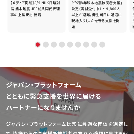
【メディア掲載】8/9 NHK日曜討
「令和8年熊本地震被災者支援」
誰
論 熊本地震 JPF前共同代表理
決定（寄付受付中） ～9,800人
事の上島安裕 出演
以上が避難。発生当日に迅速に
現地入りし、命を守る支援を開
始
ジャパン・プラットフォーム
とともに
緊急支援を世界に届ける
パートナーになりませんか
ジャパン・プラットフォームは常に最適な団体を選定し
て、
皆様からのご支援を被災者の方々へ適切に届ける架