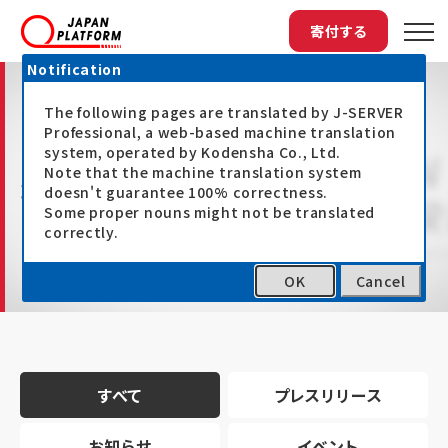
寄付する
Notification
The following pages are translated by J-SERVER
Professional, a web-based machine translation
system, operated by Kodensha Co., Ltd.
Note that the machine translation system
最新情報
doesn't guarantee 100% correctness.
Some proper nouns might not be translated
correctly.
OK
Cancel
トップ
最新情報
すべて
プレスリリース
お知らせ
イベント