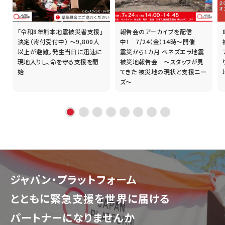
「令和8年熊本地震被災者支援」
報告会のアーカイブを配信
誰
決定（寄付受付中） ～9,800人
中！ 7/24（金）14時～開催
以上が避難。発生当日に迅速に
震災から1カ月 ベネズエラ地震
現地入りし、命を守る支援を開
被災地報告会 ～スタッフが見
始
てきた 被災地の現状と支援ニー
ズ～
ジャパン・プラットフォーム
とともに
緊急支援を世界に届ける
パートナーになりませんか