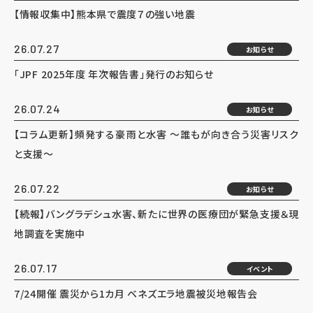
【情報収集中】熊本県で震度７の強い地震
26.07.27
お知らせ
「JPF 2025年度 年次報告書」発行のお知らせ
26.07.24
お知らせ
【コラム更新】頻発する豪雨と水害 ～誰もが向き合う災害リスク
と支援～
26.07.22
お知らせ
【続報】バングラデシュ水害、新たに世界の医療団が緊急支援＆現
地調査を実施中
26.07.17
イベント
7/24開催 震災から1カ月 ベネズエラ地震被災地報告会