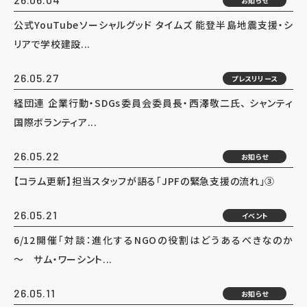
お知らせ
公式YouTubeソーシャルグッド タイムズ 能登半島地震支援・シ
リアで学校建設...
26.05.27
プレスリリース
経団連 企業行動・SDGs委員会委員長・西澤敬二氏、 シャンティ
国際ボランティア...
26.05.22
お知らせ
【コラム更新】担当スタッフが語る「JPFの緊急支援の流れ」③
26.05.21
イベント
6/12開催「対談：進化するNGOの役割はどうあるべきなのか
～ サム・ワーシント...
26.05.11
お知らせ