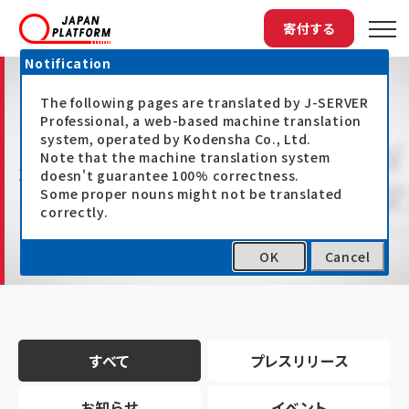
寄付する
Notification
The following pages are translated by J-SERVER
Professional, a web-based machine translation
system, operated by Kodensha Co., Ltd.
Note that the machine translation system
最新情報
doesn't guarantee 100% correctness.
Some proper nouns might not be translated
correctly.
OK
Cancel
トップ
最新情報
すべて
プレスリリース
お知らせ
イベント