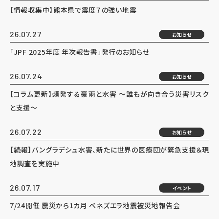
【情報収集中】熊本県で震度７の強い地震
26.07.27
お知らせ
「JPF 2025年度 年次報告書」発行のお知らせ
26.07.24
お知らせ
【コラム更新】頻発する豪雨と水害 ～誰もが向き合う災害リスク
と支援～
26.07.22
お知らせ
【続報】バングラデシュ水害、新たに世界の医療団が緊急支援＆現
地調査を実施中
26.07.17
イベント
7/24開催 震災から1カ月 ベネズエラ地震被災地報告会