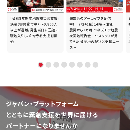
「令和8年熊本地震被災者支援」
報告会のアーカイブを配信
誰
決定（寄付受付中） ～9,800人
中！ 7/24（金）14時～開催
以上が避難。発生当日に迅速に
震災から1カ月 ベネズエラ地震
現地入りし、命を守る支援を開
被災地報告会 ～スタッフが見
始
てきた 被災地の現状と支援ニー
ズ～
ジャパン・プラットフォーム
とともに
緊急支援を世界に届ける
パートナーになりませんか