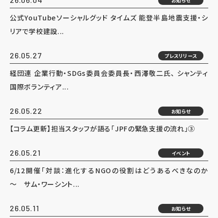
お知らせ
公式YouTubeソーシャルグッド タイムズ 能登半島地震支援・シ
リアで学校建設...
26.05.27
プレスリリース
経団連 企業行動・SDGs委員会委員長・西澤敬二氏、 シャンティ
国際ボランティア...
26.05.22
お知らせ
【コラム更新】担当スタッフが語る「JPFの緊急支援の流れ」③
26.05.21
イベント
6/12開催「対談：進化するNGOの役割はどうあるべきなのか
～ サム・ワーシント...
26.05.11
お知らせ