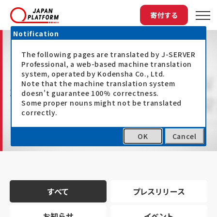
寄付する
Notification
The following pages are translated by J-SERVER
Professional, a web-based machine translation
system, operated by Kodensha Co., Ltd.
Note that the machine translation system
最新情報
doesn't guarantee 100% correctness.
Some proper nouns might not be translated
correctly.
OK
Cancel
トップ
最新情報
すべて
プレスリリース
お知らせ
イベント