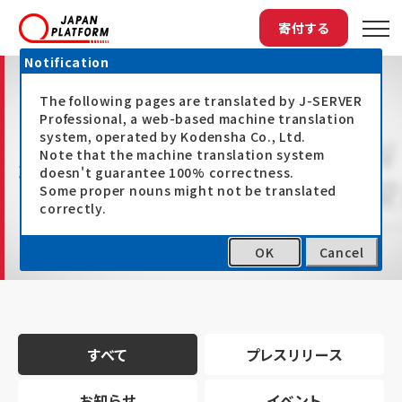
寄付する
Notification
The following pages are translated by J-SERVER
Professional, a web-based machine translation
system, operated by Kodensha Co., Ltd.
Note that the machine translation system
最新情報
doesn't guarantee 100% correctness.
Some proper nouns might not be translated
correctly.
OK
Cancel
トップ
最新情報
すべて
プレスリリース
お知らせ
イベント