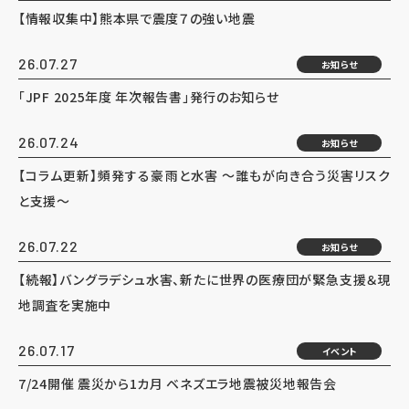
【情報収集中】熊本県で震度７の強い地震
26.07.27
お知らせ
「JPF 2025年度 年次報告書」発行のお知らせ
26.07.24
お知らせ
【コラム更新】頻発する豪雨と水害 ～誰もが向き合う災害リスク
と支援～
26.07.22
お知らせ
【続報】バングラデシュ水害、新たに世界の医療団が緊急支援＆現
地調査を実施中
26.07.17
イベント
7/24開催 震災から1カ月 ベネズエラ地震被災地報告会