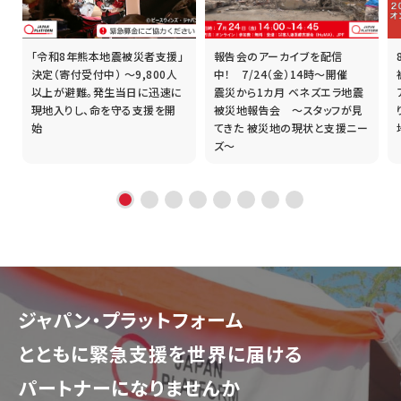
「令和8年熊本地震被災者支援」
報告会のアーカイブを配信
誰
決定（寄付受付中） ～9,800人
中！ 7/24（金）14時～開催
以上が避難。発生当日に迅速に
震災から1カ月 ベネズエラ地震
現地入りし、命を守る支援を開
被災地報告会 ～スタッフが見
始
てきた 被災地の現状と支援ニー
ズ～
ジャパン・プラットフォーム
とともに
緊急支援を世界に届ける
パートナーになりませんか