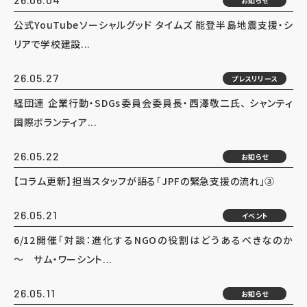
お知らせ
公式YouTubeソーシャルグッド タイムズ 能登半島地震支援・シ
リアで学校建設...
26.05.27
プレスリリース
経団連 企業行動・SDGs委員会委員長・西澤敬二氏、 シャンティ
国際ボランティア...
26.05.22
お知らせ
【コラム更新】担当スタッフが語る「JPFの緊急支援の流れ」③
26.05.21
イベント
6/12開催「対談：進化するNGOの役割はどうあるべきなのか
～ サム・ワーシント...
26.05.11
お知らせ