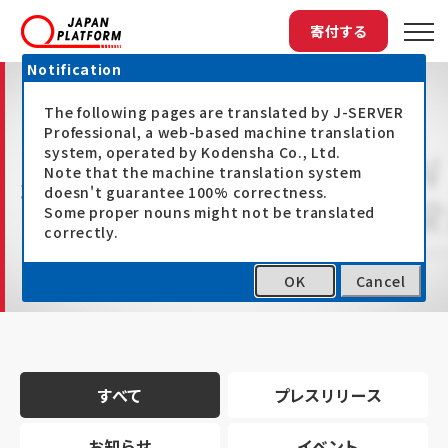
寄付する
Notification
The following pages are translated by J-SERVER
Professional, a web-based machine translation
system, operated by Kodensha Co., Ltd.
Note that the machine translation system
最新情報
doesn't guarantee 100% correctness.
Some proper nouns might not be translated
correctly.
OK
Cancel
トップ
最新情報
すべて
プレスリリース
お知らせ
イベント