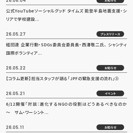
お知らせ
公式YouTubeソーシャルグッド タイムズ 能登半島地震支援・シ
リアで学校建設...
26.05.27
プレスリリース
経団連 企業行動・SDGs委員会委員長・西澤敬二氏、 シャンティ
国際ボランティア...
26.05.22
お知らせ
【コラム更新】担当スタッフが語る「JPFの緊急支援の流れ」③
26.05.21
イベント
6/12開催「対談：進化するNGOの役割はどうあるべきなのか
～ サム・ワーシント...
26.05.11
お知らせ