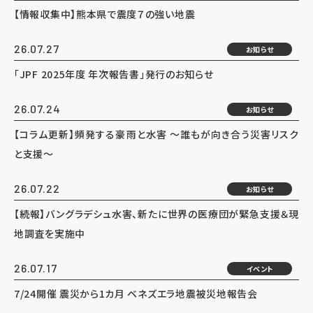
【情報収集中】熊本県で震度７の強い地震
26.07.27
お知らせ
「JPF 2025年度 年次報告書」発行のお知らせ
26.07.24
お知らせ
【コラム更新】頻発する豪雨と水害 ～誰もが向き合う災害リスク
と支援～
26.07.22
お知らせ
【続報】バングラデシュ水害、新たに世界の医療団が緊急支援＆現
地調査を実施中
26.07.17
イベント
7/24開催 震災から1カ月 ベネズエラ地震被災地報告会