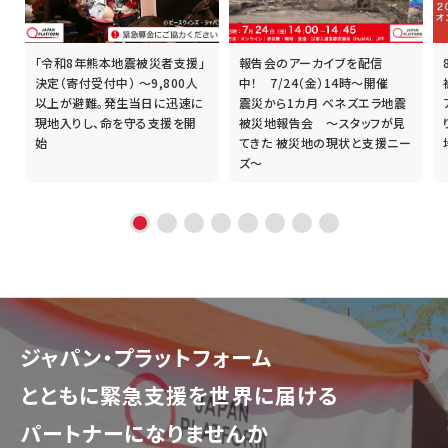
「令和8年熊本地震被災者支援」
報告会のアーカイブを配信
誰
決定（寄付受付中） ～9,800人
中！ 7/24（金）14時～開催
以上が避難。発生当日に迅速に
震災から1カ月 ベネズエラ地震
現地入りし、命を守る支援を開
被災地報告会 ～スタッフが見
始
てきた 被災地の現状と支援ニー
ズ～
ジャパン・プラットフォーム
とともに
緊急支援を世界に届ける
パートナーになりませんか