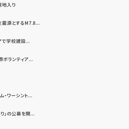
現地入り
とするM7.8...
で学校建設...
ボランティア...
・ワーシント...
」の公募を開...