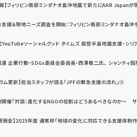
報】フィリピン南部ミンダナオ島沖地震で新たにAAR Japanが
支援＆現地ニーズ調査を開始：フィリピン南部ミンダナオ島沖を震源
式YouTubeソーシャルグッド タイムズ 能登半島地震支援・シリア
連 企業行動・SDGs委員会委員長・西澤敬二氏、 シャンティ国際
コラム更新】担当スタッフが語る「JPFの緊急支援の流れ」③
12開催「対談：進化するNGOの役割はどうあるべきなのか～ サム
眠預金】2025年度 通常枠「地域の変化に対応できる支援体制作り