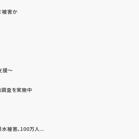
な被害か
支援～
地調査を実施中
害。100万人...