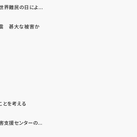
界難民の日によ...
地震 甚大な被害か
ことを考える
支援センターの...