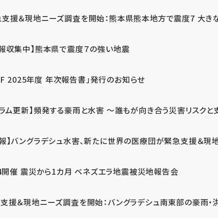
急支援＆現地ニーズ調査を開始：熊本県熊本地方で震度7 大き
情報収集中】熊本県で震度７の強い地震
PF 2025年度 年次報告書」発行のお知らせ
コラム更新】頻発する豪雨と水害 ～誰もが向き合う災害リスクと
続報】バングラデシュ水害、新たに世界の医療団が緊急支援＆現
24開催 震災から1カ月 ベネズエラ地震被災地報告会
支援＆現地ニーズ調査を開始：バングラデシュ南東部の豪雨・洪水被