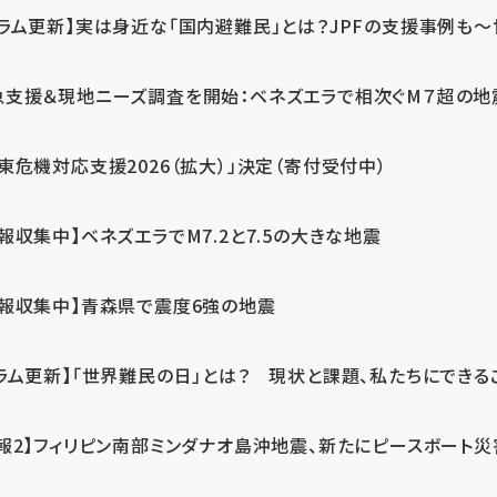
ラム更新】実は身近な「国内避難民」とは？JPFの支援事例も～世
急支援＆現地ニーズ調査を開始：ベネズエラで相次ぐM７超の
東危機対応支援2026（拡大）」決定（寄付受付中）
報収集中】ベネズエラでM7.2と7.5の大きな地震
情報収集中】青森県で震度6強の地震
ラム更新】「世界難民の日」とは？ 現状と課題、私たちにできる
報2】フィリピン南部ミンダナオ島沖地震、新たにピースボート災害