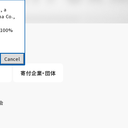
, a
a Co.,
e 100%
Cancel
寄付企業・団体
会