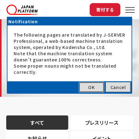
寄付する
Notification
The following pages are translated by J-SERVER
Professional, a web-based machine translation
system, operated by Kodensha Co., Ltd.
Note that the machine translation system
最新情報
doesn't guarantee 100% correctness.
Some proper nouns might not be translated
correctly.
OK
Cancel
トップ
最新情報
すべて
プレスリリース
お知らせ
イベント