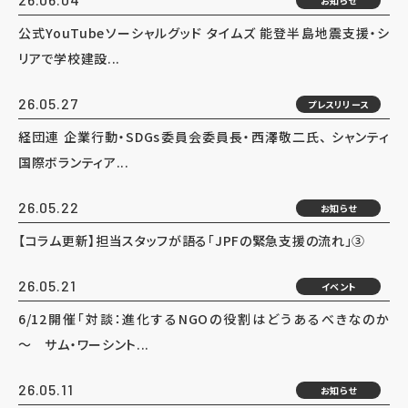
お知らせ
公式YouTubeソーシャルグッド タイムズ 能登半島地震支援・シ
リアで学校建設...
26.05.27
プレスリリース
経団連 企業行動・SDGs委員会委員長・西澤敬二氏、 シャンティ
国際ボランティア...
26.05.22
お知らせ
【コラム更新】担当スタッフが語る「JPFの緊急支援の流れ」③
26.05.21
イベント
6/12開催「対談：進化するNGOの役割はどうあるべきなのか
～ サム・ワーシント...
26.05.11
お知らせ