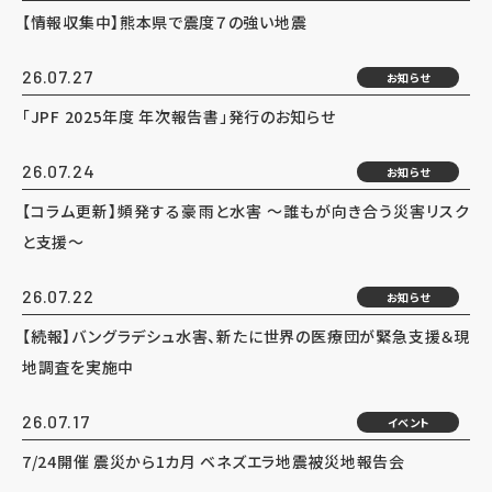
【情報収集中】熊本県で震度７の強い地震
26.07.27
お知らせ
「JPF 2025年度 年次報告書」発行のお知らせ
26.07.24
お知らせ
【コラム更新】頻発する豪雨と水害 ～誰もが向き合う災害リスク
と支援～
26.07.22
お知らせ
【続報】バングラデシュ水害、新たに世界の医療団が緊急支援＆現
地調査を実施中
26.07.17
イベント
7/24開催 震災から1カ月 ベネズエラ地震被災地報告会