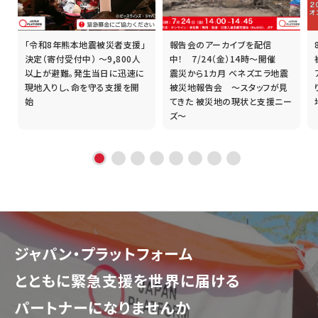
「令和8年熊本地震被災者支援」
報告会のアーカイブを配信
誰
決定（寄付受付中） ～9,800人
中！ 7/24（金）14時～開催
以上が避難。発生当日に迅速に
震災から1カ月 ベネズエラ地震
現地入りし、命を守る支援を開
被災地報告会 ～スタッフが見
始
てきた 被災地の現状と支援ニー
ズ～
ジャパン・プラットフォーム
とともに
緊急支援を世界に届ける
パートナーになりませんか