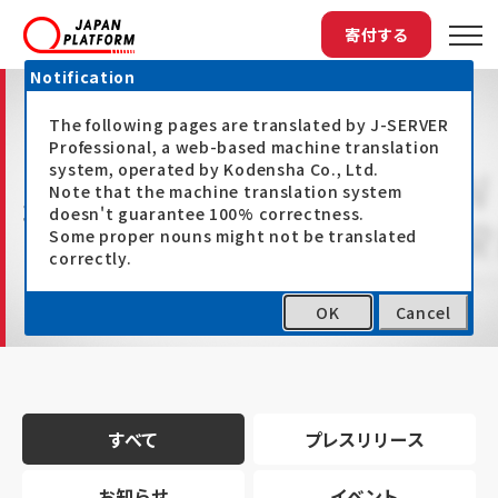
寄付する
Notification
The following pages are translated by J-SERVER
Professional, a web-based machine translation
system, operated by Kodensha Co., Ltd.
Note that the machine translation system
最新情報
doesn't guarantee 100% correctness.
Some proper nouns might not be translated
correctly.
OK
Cancel
トップ
最新情報
すべて
プレスリリース
お知らせ
イベント