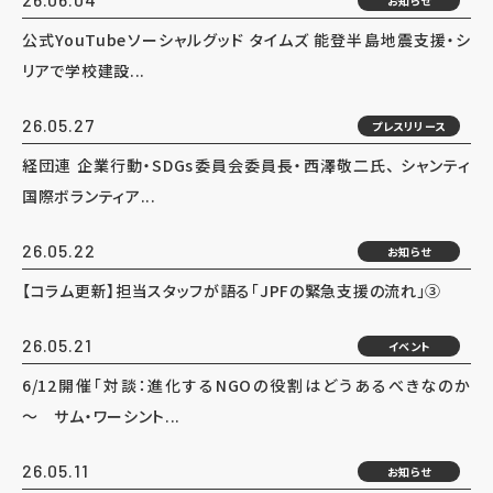
お知らせ
公式YouTubeソーシャルグッド タイムズ 能登半島地震支援・シ
リアで学校建設...
26.05.27
プレスリリース
経団連 企業行動・SDGs委員会委員長・西澤敬二氏、 シャンティ
国際ボランティア...
26.05.22
お知らせ
【コラム更新】担当スタッフが語る「JPFの緊急支援の流れ」③
26.05.21
イベント
6/12開催「対談：進化するNGOの役割はどうあるべきなのか
～ サム・ワーシント...
26.05.11
お知らせ