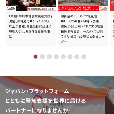
「令和8年熊本地震被災者支援」
報告会のアーカイブを配信
誰
決定（寄付受付中） ～9,800人
中！ 7/24（金）14時～開催
以上が避難。発生当日に迅速に
震災から1カ月 ベネズエラ地震
現地入りし、命を守る支援を開
被災地報告会 ～スタッフが見
始
てきた 被災地の現状と支援ニー
ズ～
ジャパン・プラットフォーム
とともに
緊急支援を世界に届ける
パートナーになりませんか