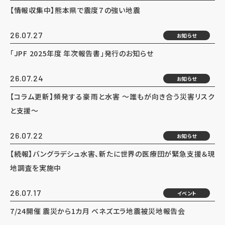
【情報収集中】熊本県で震度７の強い地震
26.07.27
お知らせ
「JPF 2025年度 年次報告書」発行のお知らせ
26.07.24
お知らせ
【コラム更新】頻発する豪雨と水害 ～誰もが向き合う災害リスク
と支援～
26.07.22
お知らせ
【続報】バングラデシュ水害、新たに世界の医療団が緊急支援＆現
地調査を実施中
26.07.17
イベント
7/24開催 震災から1カ月 ベネズエラ地震被災地報告会