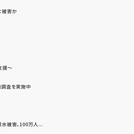
な被害か
支援～
地調査を実施中
害。100万人...