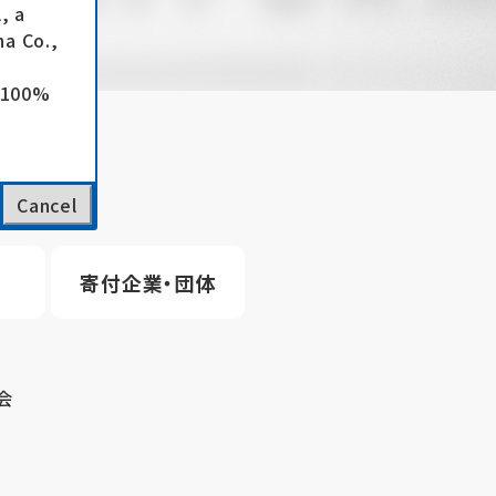
, a
a Co.,
e 100%
Cancel
寄付企業・団体
会