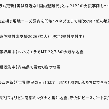
ラム更新】実は身近な「国内避難民」とは？JPFの支援事例も～世
急支援＆現地ニーズ調査を開始：ベネズエラで相次ぐM７超の
東危機対応支援2026（拡大）」決定（寄付受付中）
報収集中】ベネズエラでM7.2と7.5の大きな地震
情報収集中】青森県で震度6強の地震
ラム更新】「世界難民の日」とは？ 現状と課題、私たちにできる
報2】フィリピン南部ミンダナオ島沖地震、新たにピースボート災害