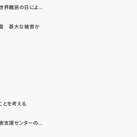
界難民の日によ...
地震 甚大な被害か
ことを考える
支援センターの...