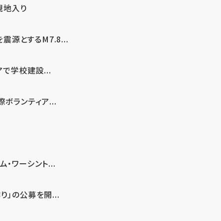
現地入り
とするM7.8...
で学校建設...
ボランティア...
・ワーシント...
」の公募を開...