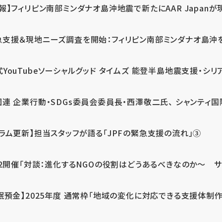
報】フィリピン南部ミンダナオ島沖地震で新たにAAR Japanが
支援＆現地ニーズ調査を開始：フィリピン南部ミンダナオ島沖を震源
式YouTubeソーシャルグッド タイムズ 能登半島地震支援・シリア
連 企業行動・SDGs委員会委員長・西澤敬二氏、 シャンティ国際
コラム更新】担当スタッフが語る「JPFの緊急支援の流れ」③
12開催「対談：進化するNGOの役割はどうあるべきなのか～ サム
眠預金】2025年度 通常枠「地域の変化に対応できる支援体制作り