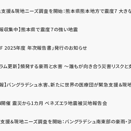
急支援＆現地ニーズ調査を開始：熊本県熊本地方で震度7 大き
情報収集中】熊本県で震度７の強い地震
PF 2025年度 年次報告書」発行のお知らせ
コラム更新】頻発する豪雨と水害 ～誰もが向き合う災害リスクと
続報】バングラデシュ水害、新たに世界の医療団が緊急支援＆現
24開催 震災から1カ月 ベネズエラ地震被災地報告会
支援＆現地ニーズ調査を開始：バングラデシュ南東部の豪雨・洪水被