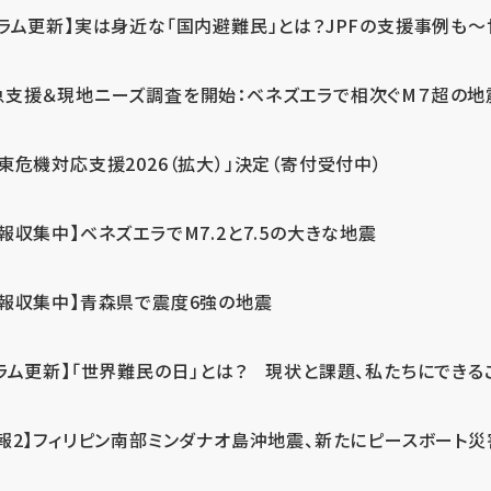
ラム更新】実は身近な「国内避難民」とは？JPFの支援事例も～世
急支援＆現地ニーズ調査を開始：ベネズエラで相次ぐM７超の
東危機対応支援2026（拡大）」決定（寄付受付中）
報収集中】ベネズエラでM7.2と7.5の大きな地震
情報収集中】青森県で震度6強の地震
ラム更新】「世界難民の日」とは？ 現状と課題、私たちにできる
報2】フィリピン南部ミンダナオ島沖地震、新たにピースボート災害