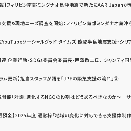
報】フィリピン南部ミンダナオ島沖地震で新たにAAR Japanが
支援＆現地ニーズ調査を開始：フィリピン南部ミンダナオ島沖を震源
式YouTubeソーシャルグッド タイムズ 能登半島地震支援・シリア
連 企業行動・SDGs委員会委員長・西澤敬二氏、 シャンティ国際
コラム更新】担当スタッフが語る「JPFの緊急支援の流れ」③
12開催「対談：進化するNGOの役割はどうあるべきなのか～ サム
眠預金】2025年度 通常枠「地域の変化に対応できる支援体制作り