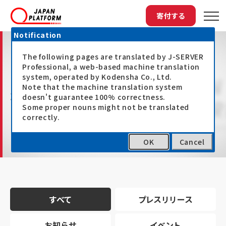
寄付する
Notification
The following pages are translated by J-SERVER
Professional, a web-based machine translation
system, operated by Kodensha Co., Ltd.
Note that the machine translation system
最新情報
doesn't guarantee 100% correctness.
Some proper nouns might not be translated
correctly.
OK
Cancel
トップ
最新情報
すべて
プレスリリース
お知らせ
イベント