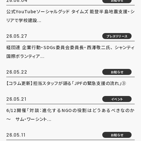
お知らせ
公式YouTubeソーシャルグッド タイムズ 能登半島地震支援・シ
リアで学校建設...
26.05.27
プレスリリース
経団連 企業行動・SDGs委員会委員長・西澤敬二氏、 シャンティ
国際ボランティア...
26.05.22
お知らせ
【コラム更新】担当スタッフが語る「JPFの緊急支援の流れ」③
26.05.21
イベント
6/12開催「対談：進化するNGOの役割はどうあるべきなのか
～ サム・ワーシント...
26.05.11
お知らせ