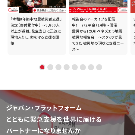
「令和8年熊本地震被災者支援」
報告会のアーカイブを配信
誰
決定（寄付受付中） ～9,800人
中！ 7/24（金）14時～開催
以上が避難。発生当日に迅速に
震災から1カ月 ベネズエラ地震
現地入りし、命を守る支援を開
被災地報告会 ～スタッフが見
始
てきた 被災地の現状と支援ニー
ズ～
ジャパン・プラットフォーム
とともに
緊急支援を世界に届ける
パートナーになりませんか