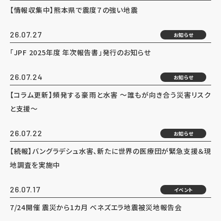
【情報収集中】熊本県で震度７の強い地震
26.07.27
お知らせ
「JPF 2025年度 年次報告書」発行のお知らせ
26.07.24
お知らせ
【コラム更新】頻発する豪雨と水害 ～誰もが向き合う災害リスク
と支援～
26.07.22
お知らせ
【続報】バングラデシュ水害、新たに世界の医療団が緊急支援＆現
地調査を実施中
26.07.17
イベント
7/24開催 震災から1カ月 ベネズエラ地震被災地報告会