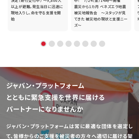
誰
決定（寄付受付中） ～9,800人
中！ 7/24（金）14時～開催
以上が避難。発生当日に迅速に
震災から1カ月 ベネズエラ地震
現地入りし、命を守る支援を開
被災地報告会 ～スタッフが見
始
てきた 被災地の現状と支援ニー
ズ～
ジャパン・プラットフォーム
とともに
緊急支援を世界に届ける
パートナーになりませんか
ジャパン・プラットフォームは常に最適な団体を選定し
て、
皆様からのご支援を被災者の方々へ適切に届ける架