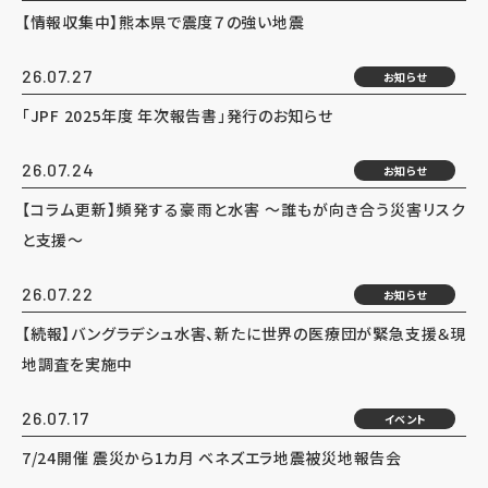
【情報収集中】熊本県で震度７の強い地震
26.07.27
お知らせ
「JPF 2025年度 年次報告書」発行のお知らせ
26.07.24
お知らせ
【コラム更新】頻発する豪雨と水害 ～誰もが向き合う災害リスク
と支援～
26.07.22
お知らせ
【続報】バングラデシュ水害、新たに世界の医療団が緊急支援＆現
地調査を実施中
26.07.17
イベント
7/24開催 震災から1カ月 ベネズエラ地震被災地報告会