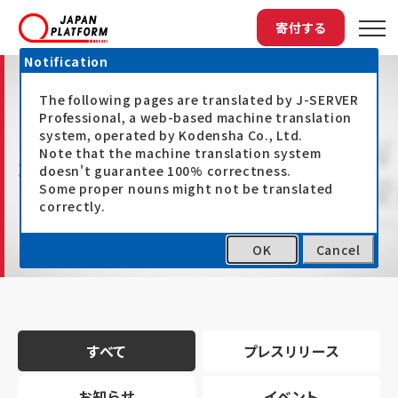
寄付する
Notification
The following pages are translated by J-SERVER
Professional, a web-based machine translation
system, operated by Kodensha Co., Ltd.
Note that the machine translation system
最新情報
doesn't guarantee 100% correctness.
Some proper nouns might not be translated
correctly.
OK
Cancel
トップ
最新情報
すべて
プレスリリース
お知らせ
イベント