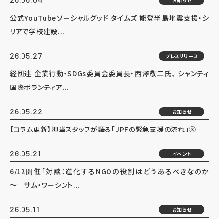
お知らせ
公式YouTubeソーシャルグッド タイムズ 能登半島地震支援・シ
リアで学校建設...
26.05.27
プレスリリース
経団連 企業行動・SDGs委員会委員長・西澤敬二氏、 シャンティ
国際ボランティア...
26.05.22
お知らせ
【コラム更新】担当スタッフが語る「JPFの緊急支援の流れ」③
26.05.21
イベント
6/12開催「対談：進化するNGOの役割はどうあるべきなのか
～ サム・ワーシント...
26.05.11
お知らせ