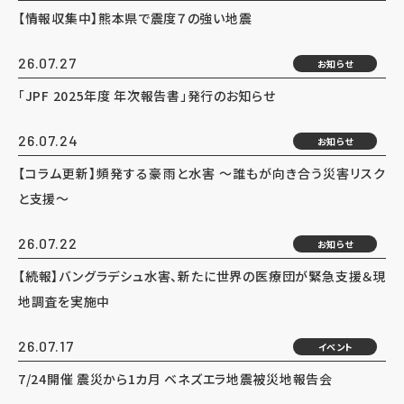
【情報収集中】熊本県で震度７の強い地震
26.07.27
お知らせ
「JPF 2025年度 年次報告書」発行のお知らせ
26.07.24
お知らせ
【コラム更新】頻発する豪雨と水害 ～誰もが向き合う災害リスク
と支援～
26.07.22
お知らせ
【続報】バングラデシュ水害、新たに世界の医療団が緊急支援＆現
地調査を実施中
26.07.17
イベント
7/24開催 震災から1カ月 ベネズエラ地震被災地報告会