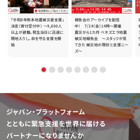
「令和8年熊本地震被災者支援」
報告会のアーカイブを配信
誰
決定（寄付受付中） ～9,800人
中！ 7/24（金）14時～開催
以上が避難。発生当日に迅速に
震災から1カ月 ベネズエラ地震
現地入りし、命を守る支援を開
被災地報告会 ～スタッフが見
始
てきた 被災地の現状と支援ニー
ズ～
ジャパン・プラットフォーム
とともに
緊急支援を世界に届ける
パートナーになりませんか