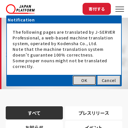
寄付する
Notification
The following pages are translated by J-SERVER
Professional, a web-based machine translation
system, operated by Kodensha Co., Ltd.
Note that the machine translation system
最新情報
doesn't guarantee 100% correctness.
Some proper nouns might not be translated
correctly.
OK
Cancel
トップ
最新情報
すべて
プレスリリース
お知らせ
イベント