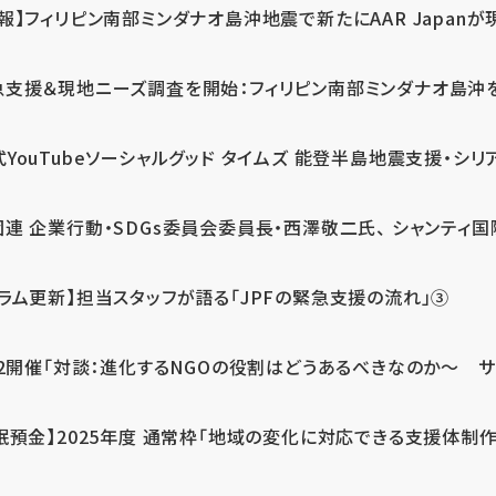
報】フィリピン南部ミンダナオ島沖地震で新たにAAR Japanが
支援＆現地ニーズ調査を開始：フィリピン南部ミンダナオ島沖を震源
式YouTubeソーシャルグッド タイムズ 能登半島地震支援・シリア
連 企業行動・SDGs委員会委員長・西澤敬二氏、 シャンティ国際
コラム更新】担当スタッフが語る「JPFの緊急支援の流れ」③
12開催「対談：進化するNGOの役割はどうあるべきなのか～ サム
眠預金】2025年度 通常枠「地域の変化に対応できる支援体制作り