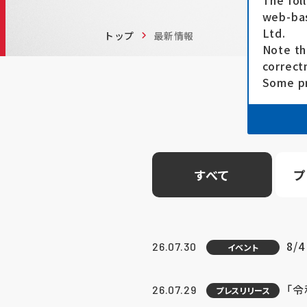
The fol
web-bas
Ltd.
トップ
最新情報
Note th
correct
Some pr
すべて
プ
8/
26.07.30
イベント
「
26.07.29
プレスリリース