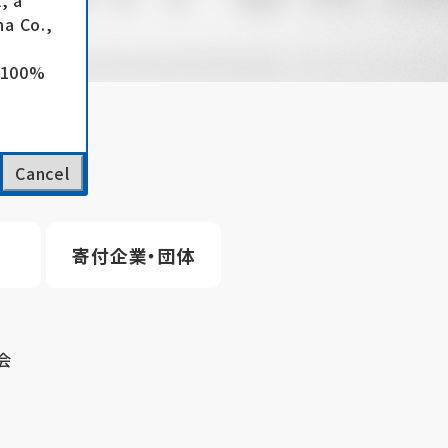
, a
a Co.,
e 100%
Cancel
寄付企業・団体
会