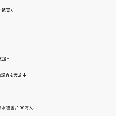
な被害か
支援～
地調査を実施中
害。100万人...