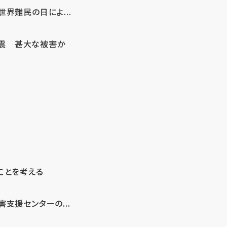
界難民の日によ...
地震 甚大な被害か
ことを考える
支援センターの...