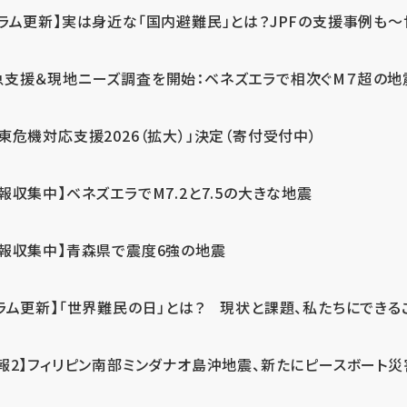
ラム更新】実は身近な「国内避難民」とは？JPFの支援事例も～世
急支援＆現地ニーズ調査を開始：ベネズエラで相次ぐM７超の
東危機対応支援2026（拡大）」決定（寄付受付中）
報収集中】ベネズエラでM7.2と7.5の大きな地震
情報収集中】青森県で震度6強の地震
ラム更新】「世界難民の日」とは？ 現状と課題、私たちにできる
報2】フィリピン南部ミンダナオ島沖地震、新たにピースボート災害