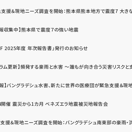
急支援＆現地ニーズ調査を開始：熊本県熊本地方で震度7 大き
情報収集中】熊本県で震度７の強い地震
PF 2025年度 年次報告書」発行のお知らせ
コラム更新】頻発する豪雨と水害 ～誰もが向き合う災害リスクと
続報】バングラデシュ水害、新たに世界の医療団が緊急支援＆現
24開催 震災から1カ月 ベネズエラ地震被災地報告会
支援＆現地ニーズ調査を開始：バングラデシュ南東部の豪雨・洪水被