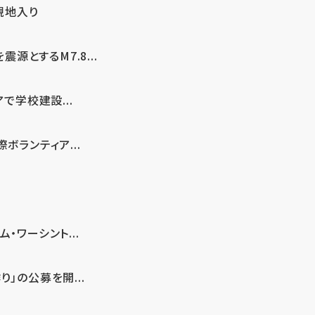
現地入り
とするM7.8...
で学校建設...
ボランティア...
・ワーシント...
」の公募を開...