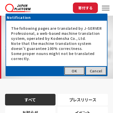
寄付する
Notification
The following pages are translated by J-SERVER
Professional, a web-based machine translation
system, operated by Kodensha Co., Ltd.
Note that the machine translation system
最新情報
doesn't guarantee 100% correctness.
Some proper nouns might not be translated
correctly.
OK
Cancel
トップ
最新情報
すべて
プレスリリース
お知らせ
イベント