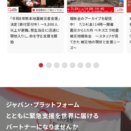
「令和8年熊本地震被災者支援」
報告会のアーカイブを配信
誰
決定（寄付受付中） ～9,800人
中！ 7/24（金）14時～開催
以上が避難。発生当日に迅速に
震災から1カ月 ベネズエラ地震
現地入りし、命を守る支援を開
被災地報告会 ～スタッフが見
始
てきた 被災地の現状と支援ニー
ズ～
ジャパン・プラットフォーム
とともに
緊急支援を世界に届ける
パートナーになりませんか