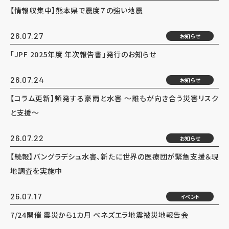
【情報収集中】熊本県で震度７の強い地震
26.07.27
お知らせ
「JPF 2025年度 年次報告書」発行のお知らせ
26.07.24
お知らせ
【コラム更新】頻発する豪雨と水害 ～誰もが向き合う災害リスク
と支援～
26.07.22
お知らせ
【続報】バングラデシュ水害、新たに世界の医療団が緊急支援＆現
地調査を実施中
26.07.17
イベント
7/24開催 震災から1カ月 ベネズエラ地震被災地報告会