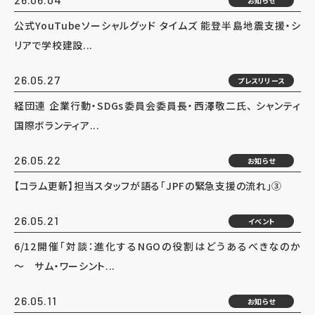
お知らせ
公式YouTubeソーシャルグッド タイムズ 能登半島地震支援・シ
リアで学校建設...
26.05.27
プレスリリース
経団連 企業行動・SDGs委員会委員長・西澤敬二氏、 シャンティ
国際ボランティア...
26.05.22
お知らせ
【コラム更新】担当スタッフが語る「JPFの緊急支援の流れ」③
26.05.21
イベント
6/12開催「対談：進化するNGOの役割はどうあるべきなのか
～ サム・ワーシント...
26.05.11
お知らせ