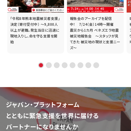
「令和8年熊本地震被災者支援」
報告会のアーカイブを配信
誰
決定（寄付受付中） ～9,800人
中！ 7/24（金）14時～開催
以上が避難。発生当日に迅速に
震災から1カ月 ベネズエラ地震
現地入りし、命を守る支援を開
被災地報告会 ～スタッフが見
始
てきた 被災地の現状と支援ニー
ズ～
ジャパン・プラットフォーム
とともに
緊急支援を世界に届ける
パートナーになりませんか