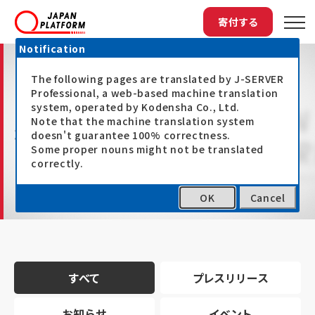
寄付する
Notification
The following pages are translated by J-SERVER
Professional, a web-based machine translation
system, operated by Kodensha Co., Ltd.
Note that the machine translation system
最新情報
doesn't guarantee 100% correctness.
Some proper nouns might not be translated
correctly.
OK
Cancel
トップ
最新情報
すべて
プレスリリース
お知らせ
イベント