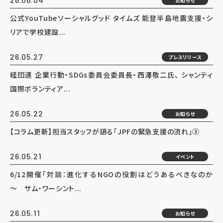
お知らせ
公式YouTubeソーシャルグッド タイムズ 能登半島地震支援・シ
リアで学校建設...
26.05.27
プレスリリース
経団連 企業行動・SDGs委員会委員長・西澤敬二氏、 シャンティ
国際ボランティア...
26.05.22
お知らせ
【コラム更新】担当スタッフが語る「JPFの緊急支援の流れ」③
26.05.21
イベント
6/12開催「対談：進化するNGOの役割はどうあるべきなのか
～ サム・ワーシント...
26.05.11
お知らせ