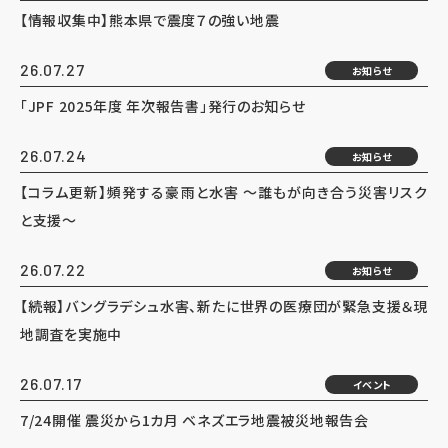
【情報収集中】熊本県で震度７の強い地震
26.07.27
お知らせ
「JPF 2025年度 年次報告書」発行のお知らせ
26.07.24
お知らせ
【コラム更新】頻発する豪雨と水害 ～誰もが向き合う災害リスク
と支援～
26.07.22
お知らせ
【続報】バングラデシュ水害、新たに世界の医療団が緊急支援＆現
地調査を実施中
26.07.17
イベント
7/24開催 震災から1カ月 ベネズエラ地震被災地報告会