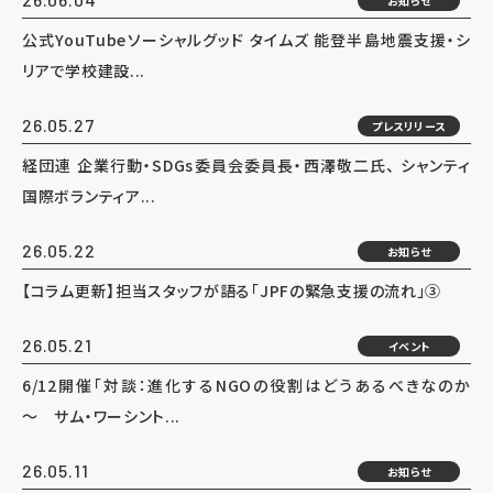
お知らせ
公式YouTubeソーシャルグッド タイムズ 能登半島地震支援・シ
リアで学校建設...
26.05.27
プレスリリース
経団連 企業行動・SDGs委員会委員長・西澤敬二氏、 シャンティ
国際ボランティア...
26.05.22
お知らせ
【コラム更新】担当スタッフが語る「JPFの緊急支援の流れ」③
26.05.21
イベント
6/12開催「対談：進化するNGOの役割はどうあるべきなのか
～ サム・ワーシント...
26.05.11
お知らせ