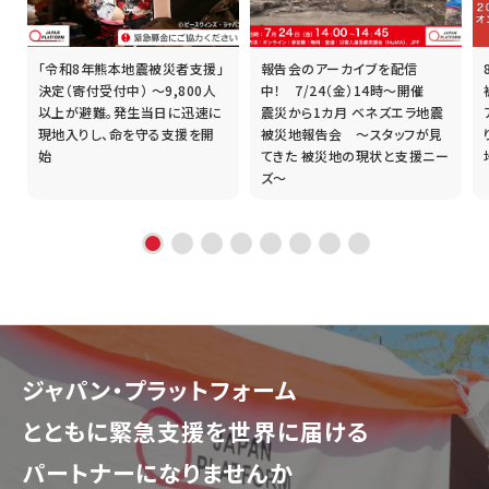
「令和8年熊本地震被災者支援」
報告会のアーカイブを配信
誰
決定（寄付受付中） ～9,800人
中！ 7/24（金）14時～開催
以上が避難。発生当日に迅速に
震災から1カ月 ベネズエラ地震
現地入りし、命を守る支援を開
被災地報告会 ～スタッフが見
始
てきた 被災地の現状と支援ニー
ズ～
ジャパン・プラットフォーム
とともに
緊急支援を世界に届ける
パートナーになりませんか