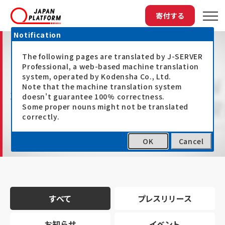
寄付する
Notification
The following pages are translated by J-SERVER
Professional, a web-based machine translation
system, operated by Kodensha Co., Ltd.
Note that the machine translation system
最新情報
doesn't guarantee 100% correctness.
Some proper nouns might not be translated
correctly.
OK
Cancel
トップ
最新情報
すべて
プレスリリース
お知らせ
イベント