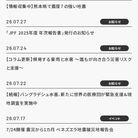
【情報収集中】熊本県で震度７の強い地震
26.07.27
お知らせ
「JPF 2025年度 年次報告書」発行のお知らせ
26.07.24
お知らせ
【コラム更新】頻発する豪雨と水害 ～誰もが向き合う災害リスク
と支援～
26.07.22
お知らせ
【続報】バングラデシュ水害、新たに世界の医療団が緊急支援＆現
地調査を実施中
26.07.17
イベント
7/24開催 震災から1カ月 ベネズエラ地震被災地報告会