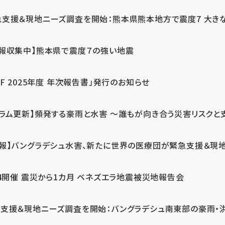
急支援＆現地ニーズ調査を開始：熊本県熊本地方で震度7 大き
情報収集中】熊本県で震度７の強い地震
PF 2025年度 年次報告書」発行のお知らせ
コラム更新】頻発する豪雨と水害 ～誰もが向き合う災害リスクと
続報】バングラデシュ水害、新たに世界の医療団が緊急支援＆現
24開催 震災から1カ月 ベネズエラ地震被災地報告会
支援＆現地ニーズ調査を開始：バングラデシュ南東部の豪雨・洪水被