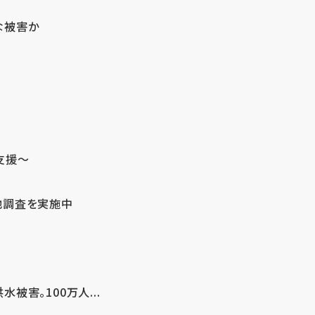
な被害か
支援～
地調査を実施中
害。100万人...