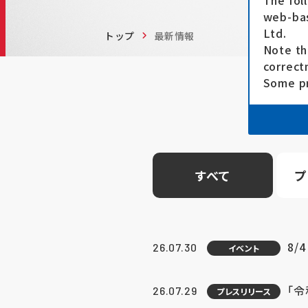
The fol
web-bas
Ltd.
トップ
最新情報
Note th
correct
Some pr
すべて
プ
8/
26.07.30
イベント
「
26.07.29
プレスリリース