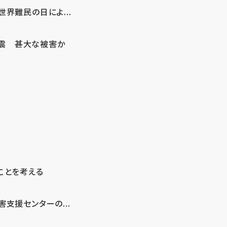
界難民の日によ...
地震 甚大な被害か
ことを考える
支援センターの...