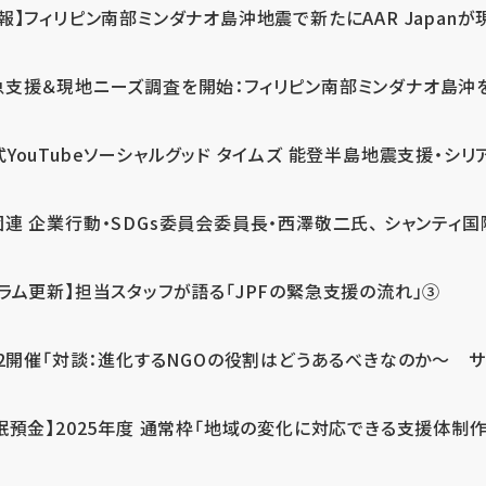
報】フィリピン南部ミンダナオ島沖地震で新たにAAR Japanが
支援＆現地ニーズ調査を開始：フィリピン南部ミンダナオ島沖を震源
式YouTubeソーシャルグッド タイムズ 能登半島地震支援・シリア
連 企業行動・SDGs委員会委員長・西澤敬二氏、 シャンティ国際
コラム更新】担当スタッフが語る「JPFの緊急支援の流れ」③
12開催「対談：進化するNGOの役割はどうあるべきなのか～ サム
眠預金】2025年度 通常枠「地域の変化に対応できる支援体制作り