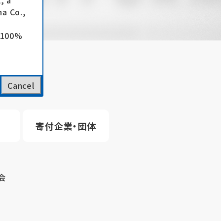
, a
a Co.,
e 100%
Cancel
寄付企業・団体
会