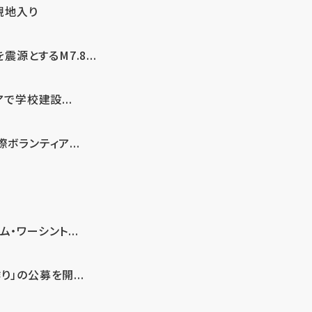
現地入り
とするM7.8...
で学校建設...
ボランティア...
・ワーシント...
」の公募を開...