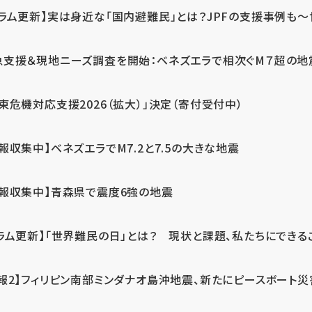
ラム更新】実は身近な「国内避難民」とは？JPFの支援事例も～世
急支援＆現地ニーズ調査を開始：ベネズエラで相次ぐM７超の
東危機対応支援2026（拡大）」決定（寄付受付中）
報収集中】ベネズエラでM7.2と7.5の大きな地震
情報収集中】青森県で震度6強の地震
ラム更新】「世界難民の日」とは？ 現状と課題、私たちにできる
報2】フィリピン南部ミンダナオ島沖地震、新たにピースボート災害