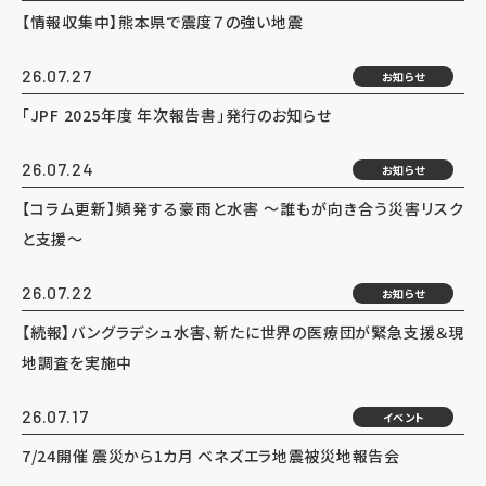
【情報収集中】熊本県で震度７の強い地震
26.07.27
お知らせ
「JPF 2025年度 年次報告書」発行のお知らせ
26.07.24
お知らせ
【コラム更新】頻発する豪雨と水害 ～誰もが向き合う災害リスク
と支援～
26.07.22
お知らせ
【続報】バングラデシュ水害、新たに世界の医療団が緊急支援＆現
地調査を実施中
26.07.17
イベント
7/24開催 震災から1カ月 ベネズエラ地震被災地報告会