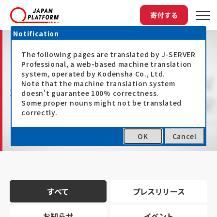
寄付する
Notification
The following pages are translated by J-SERVER
Professional, a web-based machine translation
system, operated by Kodensha Co., Ltd.
Note that the machine translation system
最新情報
doesn't guarantee 100% correctness.
Some proper nouns might not be translated
correctly.
OK
Cancel
トップ
最新情報
すべて
プレスリリース
お知らせ
イベント