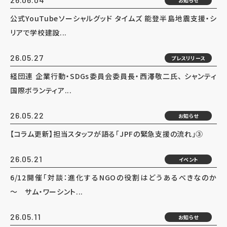
お知らせ
公式YouTubeソーシャルグッド タイムズ 能登半島地震支援・シ
リアで学校建設...
26.05.27
プレスリリース
経団連 企業行動・SDGs委員会委員長・西澤敬二氏、 シャンティ
国際ボランティア...
26.05.22
お知らせ
【コラム更新】担当スタッフが語る「JPFの緊急支援の流れ」③
26.05.21
イベント
6/12開催「対談：進化するNGOの役割はどうあるべきなのか
～ サム・ワーシント...
26.05.11
お知らせ