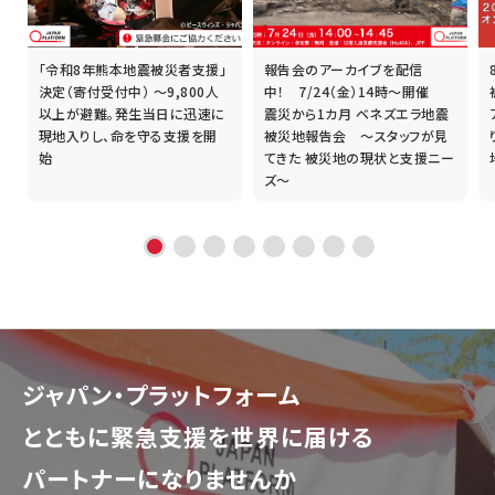
「令和8年熊本地震被災者支援」
報告会のアーカイブを配信
誰
決定（寄付受付中） ～9,800人
中！ 7/24（金）14時～開催
以上が避難。発生当日に迅速に
震災から1カ月 ベネズエラ地震
現地入りし、命を守る支援を開
被災地報告会 ～スタッフが見
始
てきた 被災地の現状と支援ニー
ズ～
ジャパン・プラットフォーム
とともに
緊急支援を世界に届ける
パートナーになりませんか