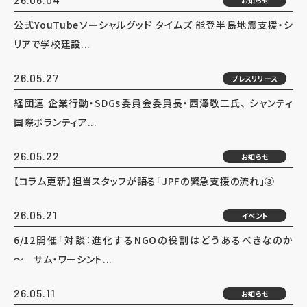
お知らせ
公式YouTubeソーシャルグッド タイムズ 能登半島地震支援・シ
リアで学校建設...
26.05.27
プレスリリース
経団連 企業行動・SDGs委員会委員長・西澤敬二氏、 シャンティ
国際ボランティア...
26.05.22
お知らせ
【コラム更新】担当スタッフが語る「JPFの緊急支援の流れ」③
26.05.21
イベント
6/12開催「対談：進化するNGOの役割はどうあるべきなのか
～ サム・ワーシント...
26.05.11
お知らせ