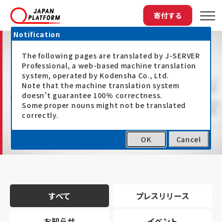
寄付する
Notification
The following pages are translated by J-SERVER
Professional, a web-based machine translation
system, operated by Kodensha Co., Ltd.
Note that the machine translation system
最新情報
doesn't guarantee 100% correctness.
Some proper nouns might not be translated
correctly.
OK
Cancel
トップ
最新情報
すべて
プレスリリース
お知らせ
イベント