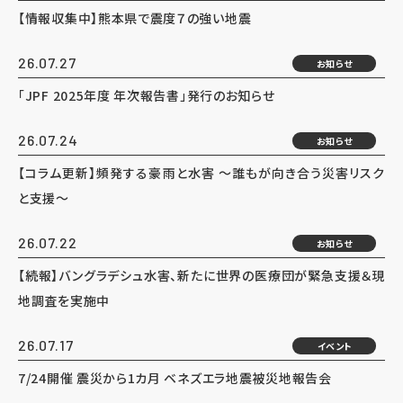
【情報収集中】熊本県で震度７の強い地震
26.07.27
お知らせ
「JPF 2025年度 年次報告書」発行のお知らせ
26.07.24
お知らせ
【コラム更新】頻発する豪雨と水害 ～誰もが向き合う災害リスク
と支援～
26.07.22
お知らせ
【続報】バングラデシュ水害、新たに世界の医療団が緊急支援＆現
地調査を実施中
26.07.17
イベント
7/24開催 震災から1カ月 ベネズエラ地震被災地報告会