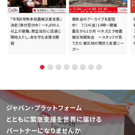
「令和8年熊本地震被災者支援」
報告会のアーカイブを配信
誰
決定（寄付受付中） ～9,800人
中！ 7/24（金）14時～開催
以上が避難。発生当日に迅速に
震災から1カ月 ベネズエラ地震
現地入りし、命を守る支援を開
被災地報告会 ～スタッフが見
始
てきた 被災地の現状と支援ニー
ズ～
ジャパン・プラットフォーム
とともに
緊急支援を世界に届ける
パートナーになりませんか