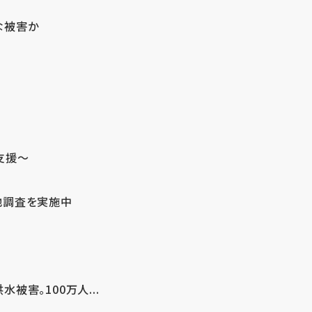
な被害か
支援～
地調査を実施中
害。100万人...