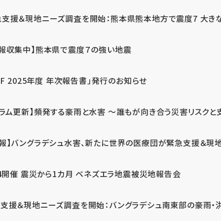
急支援＆現地ニーズ調査を開始：熊本県熊本地方で震度7 大き
情報収集中】熊本県で震度７の強い地震
PF 2025年度 年次報告書」発行のお知らせ
コラム更新】頻発する豪雨と水害 ～誰もが向き合う災害リスクと
続報】バングラデシュ水害、新たに世界の医療団が緊急支援＆現
24開催 震災から1カ月 ベネズエラ地震被災地報告会
支援＆現地ニーズ調査を開始：バングラデシュ南東部の豪雨・洪水被