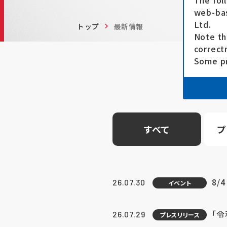
The fol
web-bas
Ltd.
トップ
最新情報
Note th
correct
Some pr
すべて
プ
8/
26.07.30
イベント
「
26.07.29
プレスリリース