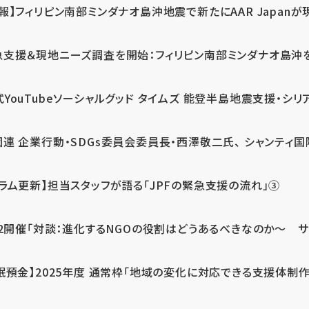
報】フィリピン南部ミンダナオ島沖地震で新たにAAR Japanが
支援＆現地ニーズ調査を開始：フィリピン南部ミンダナオ島沖を震源
式YouTubeソーシャルグッド タイムズ 能登半島地震支援・シリア
連 企業行動・SDGs委員会委員長・西澤敬二氏、 シャンティ国際
コラム更新】担当スタッフが語る「JPFの緊急支援の流れ」③
12開催「対談：進化するNGOの役割はどうあるべきなのか～ サム
眠預金】2025年度 通常枠「地域の変化に対応できる支援体制作り