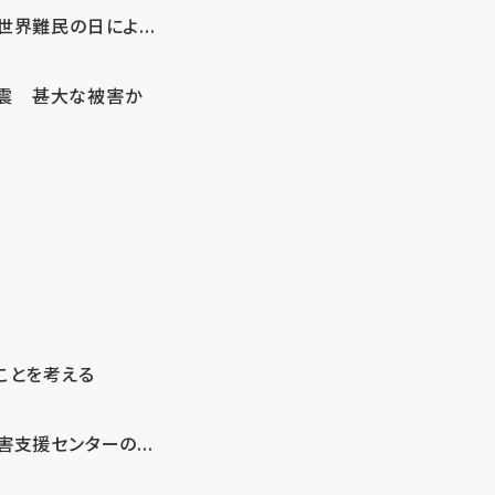
界難民の日によ...
地震 甚大な被害か
ことを考える
支援センターの...