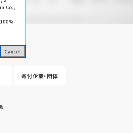
, a
a Co.,
e 100%
Cancel
寄付企業・団体
会