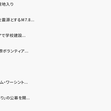
現地入り
とするM7.8...
で学校建設...
ボランティア...
・ワーシント...
」の公募を開...