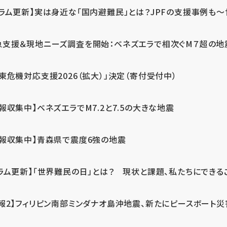
ラム更新】実は身近な「国内避難民」とは？JPFの支援事例も～世
急支援＆現地ニーズ調査を開始：ベネズエラで相次ぐM７超の
東危機対応支援2026（拡大）」決定（寄付受付中）
報収集中】ベネズエラでM7.2と7.5の大きな地震
情報収集中】青森県で震度6強の地震
ラム更新】「世界難民の日」とは？ 現状と課題、私たちにできる
報2】フィリピン南部ミンダナオ島沖地震、新たにピースボート災害