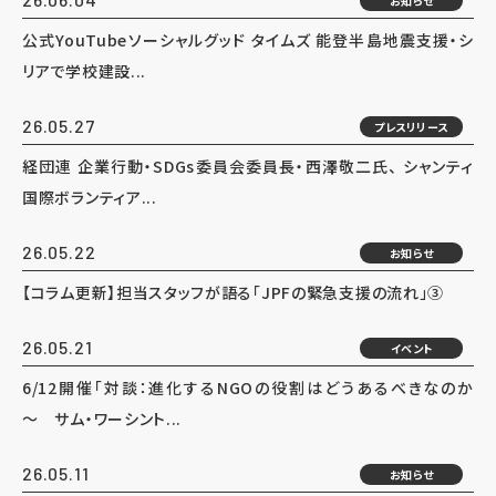
お知らせ
公式YouTubeソーシャルグッド タイムズ 能登半島地震支援・シ
リアで学校建設...
26.05.27
プレスリリース
経団連 企業行動・SDGs委員会委員長・西澤敬二氏、 シャンティ
国際ボランティア...
26.05.22
お知らせ
【コラム更新】担当スタッフが語る「JPFの緊急支援の流れ」③
26.05.21
イベント
6/12開催「対談：進化するNGOの役割はどうあるべきなのか
～ サム・ワーシント...
26.05.11
お知らせ