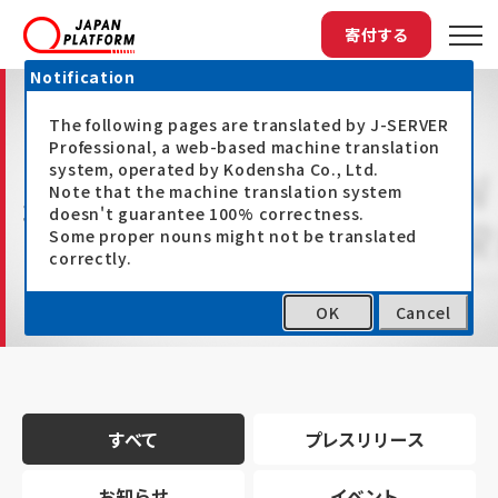
寄付する
Notification
The following pages are translated by J-SERVER
Professional, a web-based machine translation
system, operated by Kodensha Co., Ltd.
Note that the machine translation system
最新情報
doesn't guarantee 100% correctness.
Some proper nouns might not be translated
correctly.
OK
Cancel
トップ
最新情報
すべて
プレスリリース
お知らせ
イベント