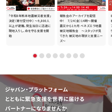
「令和8年熊本地震被災者支援」
報告会のアーカイブを配信
誰
決定（寄付受付中） ～9,800人
中！ 7/24（金）14時～開催
以上が避難。発生当日に迅速に
震災から1カ月 ベネズエラ地震
現地入りし、命を守る支援を開
被災地報告会 ～スタッフが見
始
てきた 被災地の現状と支援ニー
ズ～
ジャパン・プラットフォーム
とともに
緊急支援を世界に届ける
パートナーになりませんか