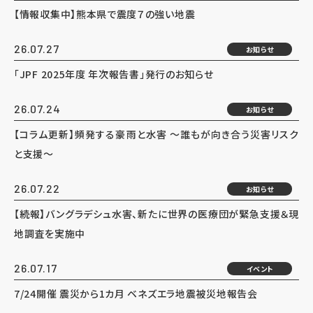
【情報収集中】熊本県で震度７の強い地震
26.07.27
お知らせ
「JPF 2025年度 年次報告書」発行のお知らせ
26.07.24
お知らせ
【コラム更新】頻発する豪雨と水害 ～誰もが向き合う災害リスク
と支援～
26.07.22
お知らせ
【続報】バングラデシュ水害、新たに世界の医療団が緊急支援＆現
地調査を実施中
26.07.17
イベント
7/24開催 震災から1カ月 ベネズエラ地震被災地報告会