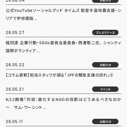
お知らせ
公式YouTubeソーシャルグッド タイムズ 能登半島地震支援・シ
リアで学校建設...
26.05.27
プレスリリース
経団連 企業行動・SDGs委員会委員長・西澤敬二氏、 シャンティ
国際ボランティア...
26.05.22
お知らせ
【コラム更新】担当スタッフが語る「JPFの緊急支援の流れ」③
26.05.21
イベント
6/12開催「対談：進化するNGOの役割はどうあるべきなのか
～ サム・ワーシント...
26.05.11
お知らせ