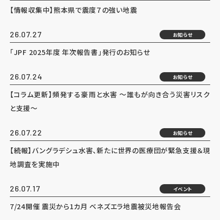
【情報収集中】熊本県で震度７の強い地震
26.07.27
お知らせ
「JPF 2025年度 年次報告書」発行のお知らせ
26.07.24
お知らせ
【コラム更新】頻発する豪雨と水害 ～誰もが向き合う災害リスク
と支援～
26.07.22
お知らせ
【続報】バングラデシュ水害、新たに世界の医療団が緊急支援＆現
地調査を実施中
26.07.17
イベント
7/24開催 震災から1カ月 ベネズエラ地震被災地報告会