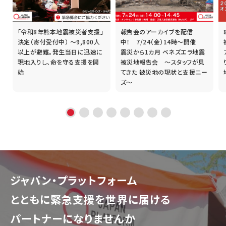
「令和8年熊本地震被災者支援」
報告会のアーカイブを配信
誰
決定（寄付受付中） ～9,800人
中！ 7/24（金）14時～開催
以上が避難。発生当日に迅速に
震災から1カ月 ベネズエラ地震
現地入りし、命を守る支援を開
被災地報告会 ～スタッフが見
始
てきた 被災地の現状と支援ニー
ズ～
ジャパン・プラットフォーム
とともに
緊急支援を世界に届ける
パートナーになりませんか