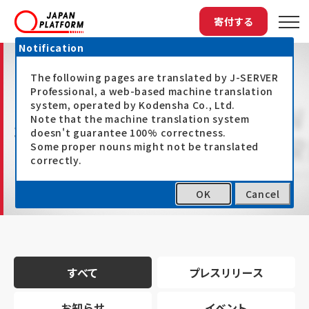
寄付する
Notification
The following pages are translated by J-SERVER
Professional, a web-based machine translation
system, operated by Kodensha Co., Ltd.
Note that the machine translation system
最新情報
doesn't guarantee 100% correctness.
Some proper nouns might not be translated
correctly.
OK
Cancel
トップ
最新情報
すべて
プレスリリース
お知らせ
イベント