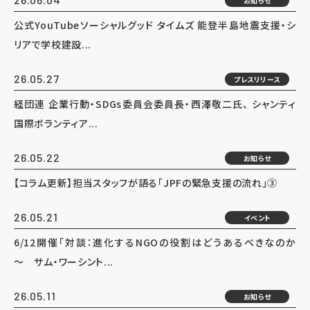
お知らせ
公式YouTubeソーシャルグッド タイムズ 能登半島地震支援・シ
リアで学校建設...
26.05.27
プレスリリース
経団連 企業行動・SDGs委員会委員長・西澤敬二氏、 シャンティ
国際ボランティア...
26.05.22
お知らせ
【コラム更新】担当スタッフが語る「JPFの緊急支援の流れ」③
26.05.21
イベント
6/12開催「対談：進化するNGOの役割はどうあるべきなのか
～ サム・ワーシント...
26.05.11
お知らせ