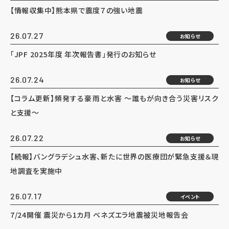
【情報収集中】熊本県で震度７の強い地震
26.07.27
お知らせ
「JPF 2025年度 年次報告書」発行のお知らせ
26.07.24
お知らせ
【コラム更新】頻発する豪雨と水害 ～誰もが向き合う災害リスク
と支援～
26.07.22
お知らせ
【続報】バングラデシュ水害、新たに世界の医療団が緊急支援＆現
地調査を実施中
26.07.17
イベント
7/24開催 震災から1カ月 ベネズエラ地震被災地報告会