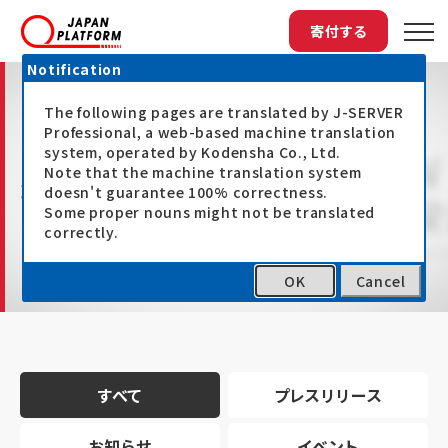
寄付する
Notification
The following pages are translated by J-SERVER
Professional, a web-based machine translation
system, operated by Kodensha Co., Ltd.
Note that the machine translation system
最新情報
doesn't guarantee 100% correctness.
Some proper nouns might not be translated
correctly.
OK
Cancel
トップ
最新情報
すべて
プレスリリース
お知らせ
イベント