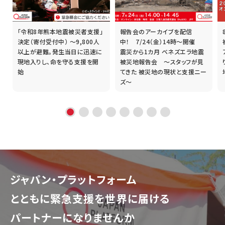
「令和8年熊本地震被災者支援」
報告会のアーカイブを配信
誰
決定（寄付受付中） ～9,800人
中！ 7/24（金）14時～開催
以上が避難。発生当日に迅速に
震災から1カ月 ベネズエラ地震
現地入りし、命を守る支援を開
被災地報告会 ～スタッフが見
始
てきた 被災地の現状と支援ニー
ズ～
ジャパン・プラットフォーム
とともに
緊急支援を世界に届ける
パートナーになりませんか