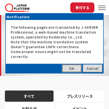
寄付する
Notification
The following pages are translated by J-SERVER
Professional, a web-based machine translation
system, operated by Kodensha Co., Ltd.
Note that the machine translation system
最新情報
doesn't guarantee 100% correctness.
Some proper nouns might not be translated
correctly.
OK
Cancel
トップ
最新情報
すべて
プレスリリース
お知らせ
イベント