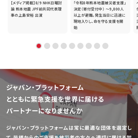
【メディア掲載】8/9 NHK日曜討
「令和8年熊本地震被災者支援」
誰
論 熊本地震 JPF前共同代表理
決定（寄付受付中） ～9,800人
事の上島安裕 出演
以上が避難。発生当日に迅速に
現地入りし、命を守る支援を開
始
ジャパン・プラットフォーム
とともに
緊急支援を世界に届ける
パートナーになりませんか
ジャパン・プラットフォームは常に最適な団体を選定し
て、
皆様からのご支援を被災者の方々へ適切に届ける架