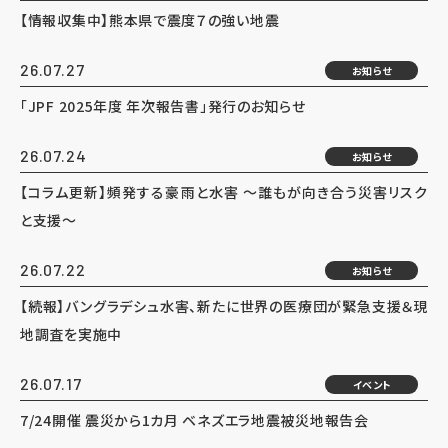
【情報収集中】熊本県で震度７の強い地震
26.07.27
お知らせ
「JPF 2025年度 年次報告書」発行のお知らせ
26.07.24
お知らせ
【コラム更新】頻発する豪雨と水害 ～誰もが向き合う災害リスク
と支援～
26.07.22
お知らせ
【続報】バングラデシュ水害、新たに世界の医療団が緊急支援＆現
地調査を実施中
26.07.17
イベント
7/24開催 震災から1カ月 ベネズエラ地震被災地報告会