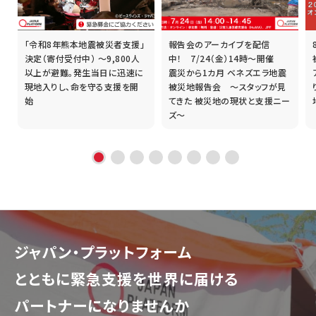
「令和8年熊本地震被災者支援」
報告会のアーカイブを配信
誰
決定（寄付受付中） ～9,800人
中！ 7/24（金）14時～開催
以上が避難。発生当日に迅速に
震災から1カ月 ベネズエラ地震
現地入りし、命を守る支援を開
被災地報告会 ～スタッフが見
始
てきた 被災地の現状と支援ニー
ズ～
ジャパン・プラットフォーム
とともに
緊急支援を世界に届ける
パートナーになりませんか