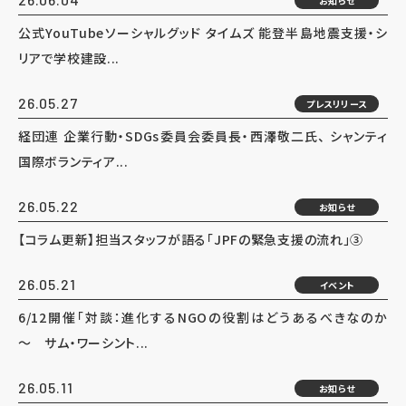
お知らせ
公式YouTubeソーシャルグッド タイムズ 能登半島地震支援・シ
リアで学校建設...
26.05.27
プレスリリース
経団連 企業行動・SDGs委員会委員長・西澤敬二氏、 シャンティ
国際ボランティア...
26.05.22
お知らせ
【コラム更新】担当スタッフが語る「JPFの緊急支援の流れ」③
26.05.21
イベント
6/12開催「対談：進化するNGOの役割はどうあるべきなのか
～ サム・ワーシント...
26.05.11
お知らせ