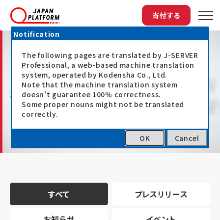
寄付する
Notification
The following pages are translated by J-SERVER
Professional, a web-based machine translation
system, operated by Kodensha Co., Ltd.
Note that the machine translation system
最新情報
doesn't guarantee 100% correctness.
Some proper nouns might not be translated
correctly.
OK
Cancel
トップ
最新情報
すべて
プレスリリース
お知らせ
イベント